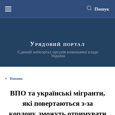
до
основного
Пошук
вмісту
Меню
Урядовий портал
Єдиний вебпортал органів виконавчої влади
України
Новини
ВПО та українські мігранти,
які повертаються з-за
кордону, зможуть отримувати