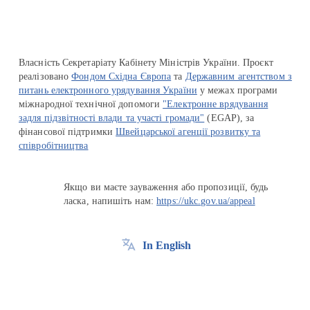
Власність Секретаріату Кабінету Міністрів України. Проєкт
реалізовано
Фондом Східна Європа
та
Державним агентством з
питань електронного урядування України
у межах програми
міжнародної технічної допомоги
"Електронне врядування
задля підзвітності влади та участі громади"
(EGAP), за
фінансової підтримки
Швейцарської агенції розвитку та
співробітництва
Якщо ви маєте зауваження або пропозиції, будь
ласка, напишіть нам:
https://ukc.gov.ua/appeal
In English