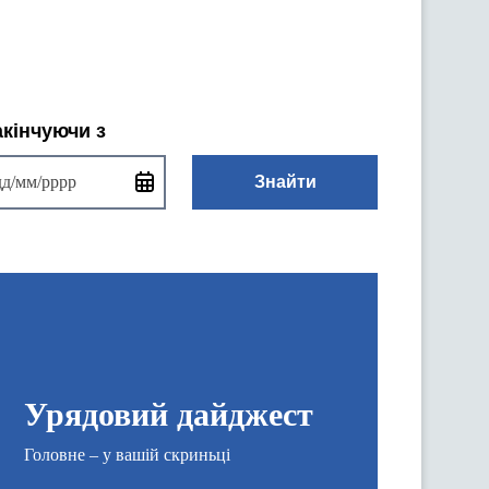
акінчуючи з
Знайти
Урядовий дайджест
Головне – у вашій скриньці