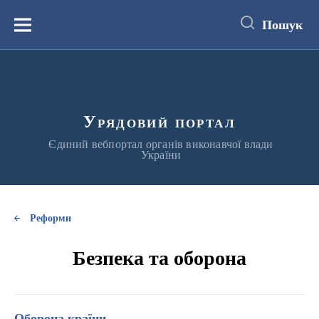
до
основного
Пошук
вмісту
Меню
Урядовий портал
Єдиний вебпортал органів виконавчої влади
України
Реформи
Безпека та оборона
Оборона країни