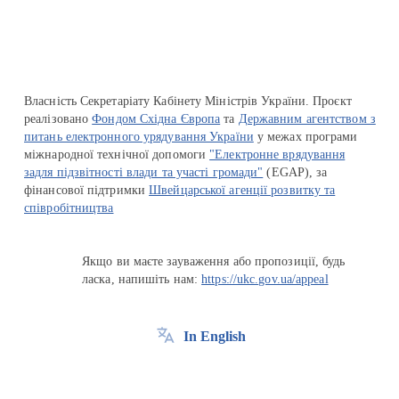
Власність Секретаріату Кабінету Міністрів України. Проєкт
реалізовано
Фондом Східна Європа
та
Державним агентством з
питань електронного урядування України
у межах програми
міжнародної технічної допомоги
"Електронне врядування
задля підзвітності влади та участі громади"
(EGAP), за
фінансової підтримки
Швейцарської агенції розвитку та
співробітництва
Якщо ви маєте зауваження або пропозиції, будь
ласка, напишіть нам:
https://ukc.gov.ua/appeal
In English