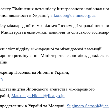
оєкту "Зміцнення потенціалу інтегрованого національно
ної діяльності в Україні",
a.kondor@demine.org.ua
ілу міжнародної та міжвідомчої взаємодії управління з п
Міністерства економіки, довкілля та сільського господар
іаліст відділу міжнародної та міжвідомчої взаємодії
тарного розмінування Міністерства економіки, довкілля т
аїни
ретар Посольства Японії в Україні,
jp
едставництва Японського агентства міжнародного
раїні,
Matsunaga.Hideki@jica.go.jp
представник в Україні та Молдові,
Sugimoto.Satoshi@jica