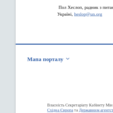
Пол Хеслоп, радник з пита
Україні,
heslop@un.org
Мапа порталу
Перейти на сайт Ukraine.ua
Власність Секретаріату Кабінету Мін
Східна Європа
та
Державним агентст