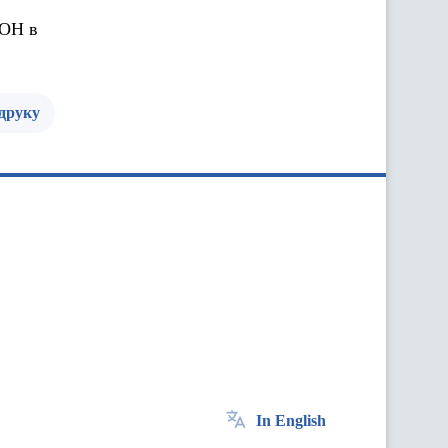
ООН в
 друку
In English