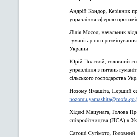
Андрій Кондор, Керівник пр
управління сферою протимін
Лілія Мосол, начальник відд
гуманітарного розмінування 
України
Юрій Полєвой, головний спец
управління з питань гумані
сільського господарства Укр
Нозому Ямашіта, Перший сек
nozomu.yamashita@mofa.go.
Хідекі Мацунага, Голова Пр
співробітництва (JICA) в Ук
Сатоші Сугімото, Головний 