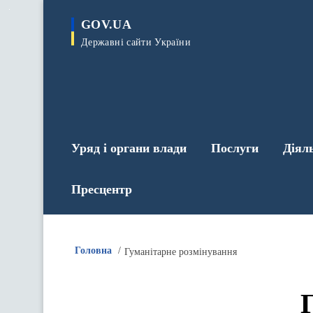
до
основного
GOV.UA
вмісту
Державні сайти України
Уряд і органи влади
Послуги
Діял
Пресцентр
Головна
Гуманітарне розмінування