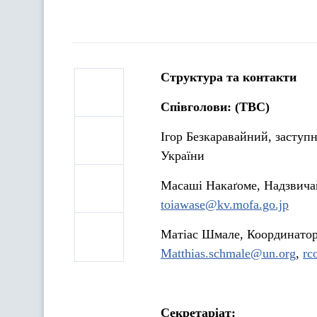
Структура та контакти
Співголови: (TBC)
Ігор Безкаравайний, заступн
України
Масаші Накаґоме, Надзвича
toiawase@kv.mofa.go.jp
Матіас Шмале, Координатор
Matthias.schmale@un.org
,
rc
Секретаріат: