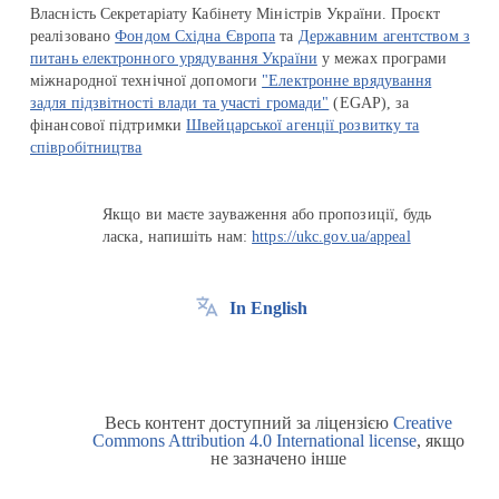
Власність Секретаріату Кабінету Міністрів України. Проєкт
реалізовано
Фондом Східна Європа
та
Державним агентством з
питань електронного урядування України
у межах програми
міжнародної технічної допомоги
"Електронне врядування
задля підзвітності влади та участі громади"
(EGAP), за
фінансової підтримки
Швейцарської агенції розвитку та
співробітництва
Якщо ви маєте зауваження або пропозиції, будь
ласка, напишіть нам:
https://ukc.gov.ua/appeal
In English
Весь контент доступний за ліцензією
Creative
Commons Attribution 4.0 International license
, якщо
не зазначено інше