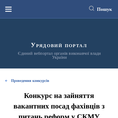
до
основного
Пошук
вмісту
Меню
Урядовий портал
Єдиний вебпортал органів виконавчої влади
України
Проведення конкурсів
Конкурс на зайняття
вакантних посад фахівців з
питань реформ у СКМУ