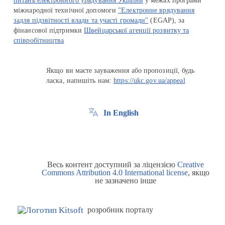
питань електронного урядування України
у межах програми
міжнародної технічної допомоги
"Електронне врядування
задля підзвітності влади та участі громади"
(EGAP), за
фінансової підтримки
Швейцарської агенції розвитку та
співробітництва
Якщо ви маєте зауваження або пропозиції, будь
ласка, напишіть нам:
https://ukc.gov.ua/appeal
In English
Весь контент доступний за ліцензією
Creative
Commons Attribution 4.0 International license
, якщо
не зазначено інше
розробник порталу