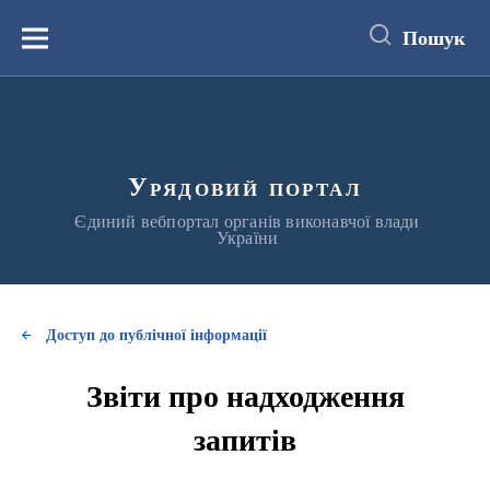
до
основного
Пошук
вмісту
Меню
Урядовий портал
Єдиний вебпортал органів виконавчої влади
України
Доступ до публічної інформації
Звіти про надходження
запитів