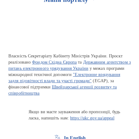
Перейти на сайт Ukraine.ua
Власність Секретаріату Кабінету Міністрів України. Проєкт
реалізовано
Фондом Східна Європа
та
Державним агентством з
питань електронного урядування України
у межах програми
міжнародної технічної допомоги
"Електронне врядування
задля підзвітності влади та участі громади"
(EGAP), за
фінансової підтримки
Швейцарської агенції розвитку та
співробітництва
Якщо ви маєте зауваження або пропозиції, будь
ласка, напишіть нам:
https://ukc.gov.ua/appeal
In English