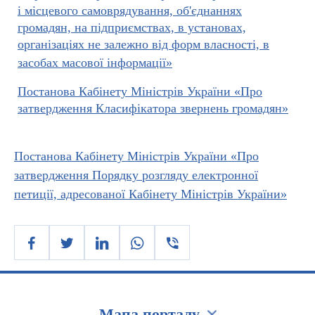
і місцевого самоврядування, об'єднаннях
громадян, на підприємствах, в установах,
організаціях не залежно від форм власності, в
засобах масової інформації»
Постанова Кабінету Міністрів України «Про
затвердження Класифікатора звернень громадян»
Постанова Кабінету Міністрів України «Про
затвердження Порядку розгляду електронної
петиції, адресованої Кабінету Міністрів України»
Мапа порталу