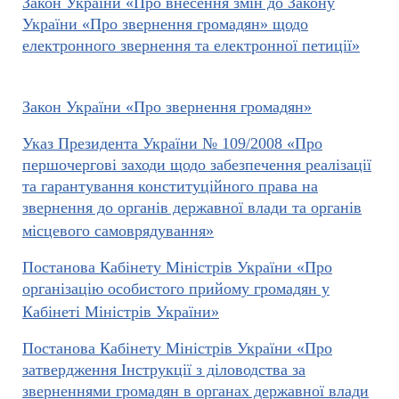
Закон України «Про внесення змін до Закону
України «Про звернення громадян» щодо
електронного звернення та електронної петиції»
Закон України «Про звернення громадян»
Указ Президента України № 109/2008 «Про
першочергові заходи щодо забезпечення реалізації
та гарантування конституційного права на
звернення до органів державної влади та органів
місцевого самоврядування»
Постанова Кабінету Міністрів України «Про
організацію особистого прийому громадян у
Кабінеті Міністрів України»
Постанова Кабінету Міністрів України «Про
затвердження Інструкції з діловодства за
зверненнями громадян в органах державної влади