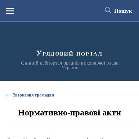
до
основного
Пошук
вмісту
Меню
Урядовий портал
Єдиний вебпортал органів виконавчої влади
України
Звернення громадян
Нормативно-правові акти