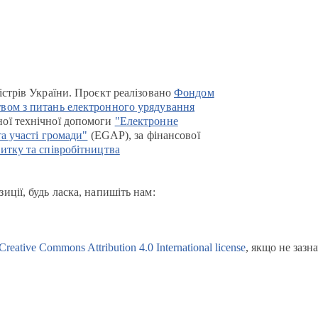
істрів України. Проєкт реалізовано
Фондом
вом з питань електронного урядування
ої технічної допомоги
"Електронне
та участі громади"
(EGAP), за фінансової
итку та співробітництва
иції, будь ласка, напишіть нам:
Creative Commons Attribution 4.0 International license
, якщо не зазн