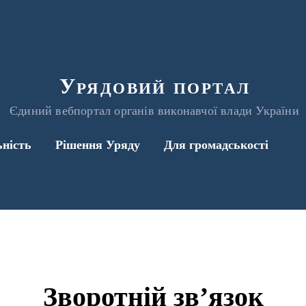
Урядовий портал
Єдиний вебпортал органів виконавчої влади України
ьність
Рішення Уряду
Для громадськості
Зворотній зв’язок