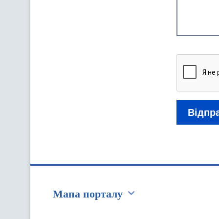
Капча
Відпр
Мапа порталу
Перейти на сайт Ukraine.ua