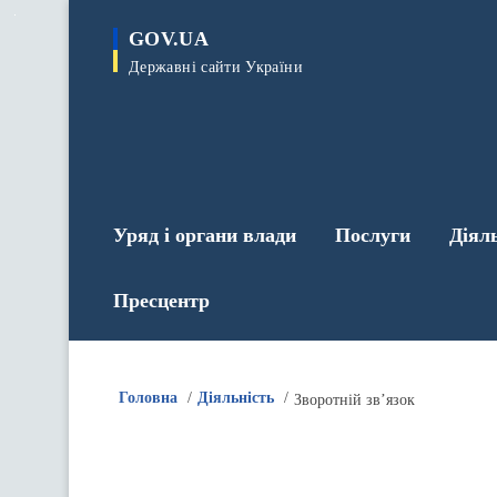
до
основного
GOV.UA
вмісту
Державні сайти України
Уряд і органи влади
Послуги
Діял
Пресцентр
Головна
Діяльність
Зворотній зв’язок