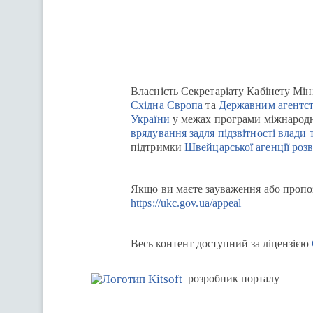
Власність Секретаріату Кабінету Мін
Східна Європа
та
Державним агентст
України
у межах програми міжнародн
врядування задля підзвітності влади 
підтримки
Швейцарської агенції розв
Якщо ви маєте зауваження або пропоз
https://ukc.gov.ua/appeal
Весь контент доступний за ліцензією
розробник порталу