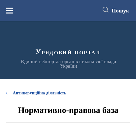
до
основного
Пошук
вмісту
Меню
Урядовий портал
Єдиний вебпортал органів виконавчої влади
України
Антикорупційна діяльність
Нормативно-правова база