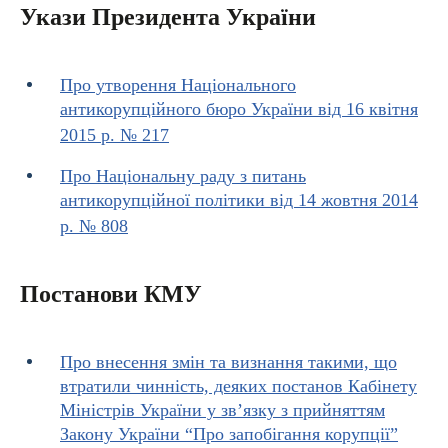
Укази Президента України
Про утворення Національного
антикорупційного бюро України від 16 квітня
2015 р. № 217
Про Національну раду з питань
антикорупційної політики від 14 жовтня 2014
р. № 808
Постанови КМУ
Про внесення змін та визнання такими, що
втратили чинність, деяких постанов Кабінету
Міністрів України у зв’язку з прийняттям
Закону України “Про запобігання корупції”