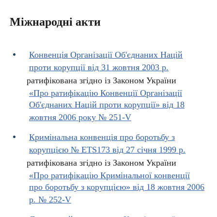
Міжнародні акти
Конвенція Організації Об'єднаних Націй
проти корупції від 31 жовтня 2003 р.
ратифікована згідно із Законом України
«Про ратифікацію Конвенції Організації
Об'єднаних Націй проти корупції» від 18
жовтня 2006 року № 251-V
Кримінальна конвенція про боротьбу з
корупцією № ETS173 від 27 січня 1999 р.
ратифікована згідно із Законом України
«Про ратифікацію Кримінальної конвенції
про боротьбу з корупцією» від 18 жовтня 2006
р. № 252-V