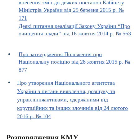
внесення змін до деяких постанов Кабінету
Міністрів України від 25 березня 2015 р. №
171
Деякі питання реалізації Закону України “Про
очищення влади” від 16 жовтня 2014 р. № 563
Про затвердження Положення про
Національну поліцію від 28 жовтня 2015 р. №
877
Про утворення Національного агентства
України з питань виявлення, розшуку та
управлінняактивами, одержаними від
корупційних та інших злочинів від 24 лютого
2016 р. № 104
Розпорядження КМУ