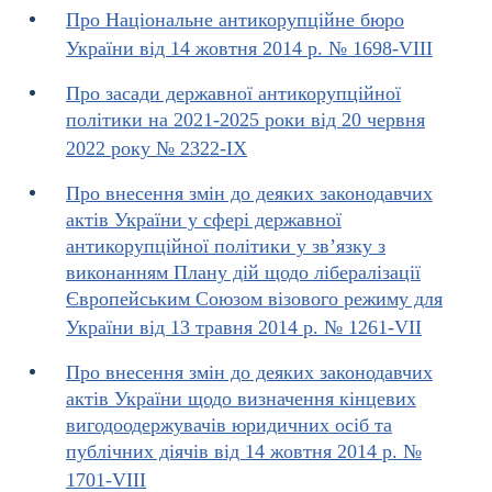
Про Національне антикорупційне бюро
України від 14 жовтня 2014 р. № 1698-VIII
Про засади державної антикорупційної
політики на 2021-2025 роки від 20 червня
2022 року № 2322-IX
Про внесення змін до деяких законодавчих
актів України у сфері державної
антикорупційної політики у зв’язку з
виконанням Плану дій щодо лібералізації
Європейським Союзом візового режиму для
України від 13 травня 2014 р. № 1261-VII
Про внесення змін до деяких законодавчих
актів України щодо визначення кінцевих
вигодоодержувачів юридичних осіб та
публічних діячів від 14 жовтня 2014 р. №
1701-VIII