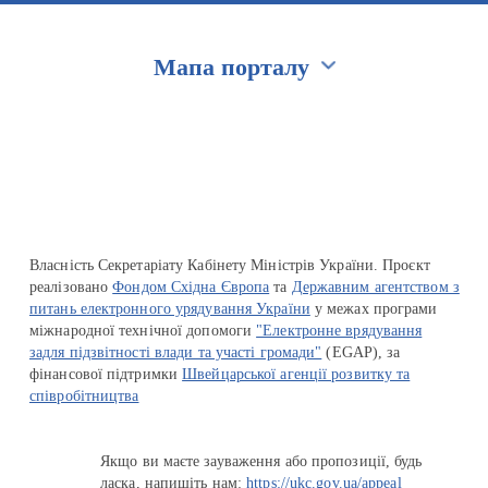
Мапа порталу
Перейти на сайт Ukraine.ua
Власність Секретаріату Кабінету Міністрів України. Проєкт
реалізовано
Фондом Східна Європа
та
Державним агентством з
питань електронного урядування України
у межах програми
міжнародної технічної допомоги
"Електронне врядування
задля підзвітності влади та участі громади"
(EGAP), за
фінансової підтримки
Швейцарської агенції розвитку та
співробітництва
Якщо ви маєте зауваження або пропозиції, будь
ласка, напишіть нам:
https://ukc.gov.ua/appeal