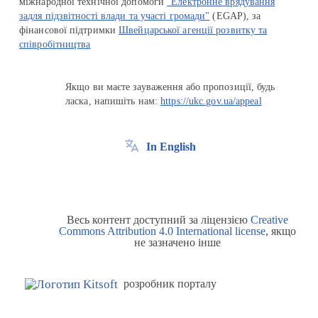
міжнародної технічної допомоги
"Електронне врядування
задля підзвітності влади та участі громади"
(EGAP), за
фінансової підтримки
Швейцарської агенції розвитку та
співробітництва
Якщо ви маєте зауваження або пропозиції, будь
ласка, напишіть нам:
https://ukc.gov.ua/appeal
In English
Весь контент доступний за ліцензією
Creative
Commons Attribution 4.0 International license
, якщо
не зазначено інше
розробник порталу