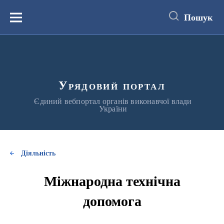
до
основного
Пошук
вмісту
Меню
Урядовий портал
Єдиний вебпортал органів виконавчої влади
України
Діяльність
Міжнародна технічна
допомога