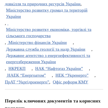
довкілля та природних ресурсів України
,
Міністерство розвитку громад та територій
України
,
Міністерство розвитку економіки, торгівлі та
сільського господарства
,
Міністерство фінансів України
,
Державна служба геології та надр України
,
Державне агентство з енергоефективності та
енергозбереження України
,
НКРЕКП
,
НАК “Нафтогаз України”
,
НАЕК “Енергоатом”
,
НЕК “Укренерго”
,
ПрАТ “Укргідроенерго”
,
Офіс реформ КМУ
Перелік ключових документів та корисних
посилань