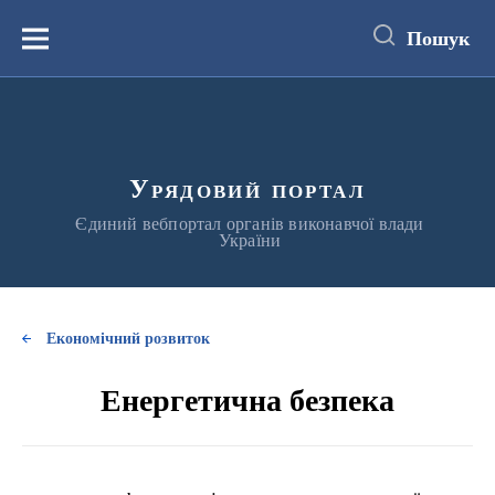
до
основного
Пошук
вмісту
Меню
Урядовий портал
Єдиний вебпортал органів виконавчої влади
України
Економічний розвиток
Енергетична безпека