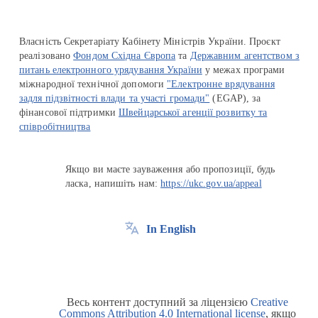
Власність Секретаріату Кабінету Міністрів України. Проєкт
реалізовано
Фондом Східна Європа
та
Державним агентством з
питань електронного урядування України
у межах програми
міжнародної технічної допомоги
"Електронне врядування
задля підзвітності влади та участі громади"
(EGAP), за
фінансової підтримки
Швейцарської агенції розвитку та
співробітництва
Якщо ви маєте зауваження або пропозиції, будь
ласка, напишіть нам:
https://ukc.gov.ua/appeal
In English
Весь контент доступний за ліцензією
Creative
Commons Attribution 4.0 International license
, якщо