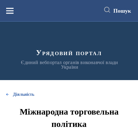
до
основного
Пошук
вмісту
Меню
Урядовий портал
Єдиний вебпортал органів виконавчої влади
України
Діяльність
Міжнародна торговельна
політика