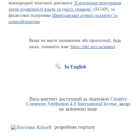
міжнародної технічної допомоги
"Електронне врядування
задля підзвітності влади та участі громади"
(EGAP), за
фінансової підтримки
Швейцарської агенції розвитку та
співробітництва
Якщо ви маєте зауваження або пропозиції, будь
ласка, напишіть нам:
https://ukc.gov.ua/appeal
In English
Весь контент доступний за ліцензією
Creative
Commons Attribution 4.0 International license
, якщо
не зазначено інше
розробник порталу