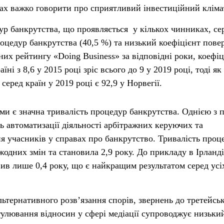
вах важко говорити про сприятливий інвестиційний кліма
р банкрутства, що проявляється у кількох чинниках, се
роцедур банкрутства (40,5 %) та низький коефіцієнт пове
них рейтингу «Doing Business» за відповідні роки, коефіц
ні з 8,6 у 2015 році зріс всього до 9 у 2019 році, тоді як
еред країн у 2019 році є 92,9 у Норвегії.
и є значна тривалість процедур банкрутства. Однією з 
ь автоматизації діяльності арбітражних керуючих та
я учасників у справах про банкрутство. Тривалість проц
жодних змін та становила 2,9 року. До прикладу в Ірланді
вив лише 0,4 року, що є найкращим результатом серед усі
льтернативного розв’язання спорів, звернень до третейсь
гулювання відносин у сфері медіації супроводжує низьки