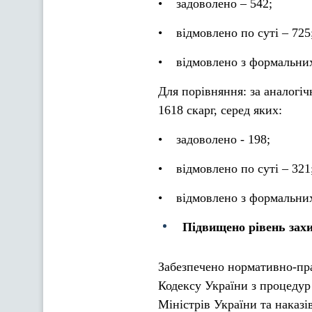
• задоволено – 542;
• відмовлено по суті – 725
• відмовлено з формальних п
Для порівняння: за аналогі
1618 скарг, серед яких:
• задоволено - 198;
• відмовлено по суті – 321
• відмовлено з формальних п
Підвищено рівень зах
Забезпечено нормативно-пра
Кодексу України з процедур
Міністрів України та наказі