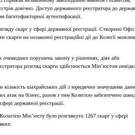
стрів довічно. Доступ державного реєстратора до держа
ом багатофакторної аутентифікації.
згляду скарг у сфері державної реєстрації. Створено Офіс
ти скарги на незаконні реєстраційні дії до Колегії можли
х очевидних порушень закону у рішеннях, діях або
еєстратора розгляд скарги здійснюється Мін’юстом невідк
и кількість шахрайських дій з юридично значущими дан
их атак на бізнес, разом з тим Колегією забезпечено шви
сфері державної реєстрації.
у Колегією Мін’юсту було розглянуто 1267 скарг у сфері
яких: