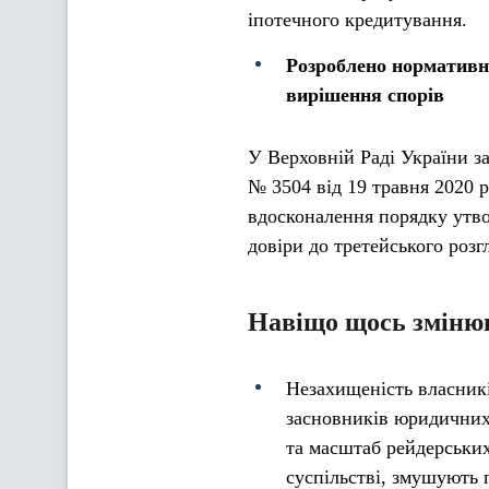
іпотечного кредитування.
Розроблено нормативн
вирішення спорів
У Верховній Раді України з
№ 3504 від 19 травня 2020 
вдосконалення порядку утво
довіри до третейського розг
Навіщо щось зміню
Незахищеність власникі
засновників юридичних о
та масштаб рейдерськи
суспільстві, змушують 