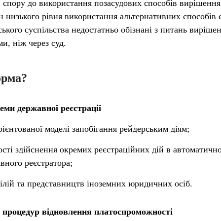
в спору до використання позасудових способів вирішення
н низького рівня використання альтернативних способів є
ського суспільства недостатньо обізнані з питань виріше
и, ніж через суд.
орма?
теми державної реєстрації
ієнтованої моделі запобігання рейдерським діям;
сті здійснення окремих реєстраційних дій в автоматичн
авного реєстратора;
ілій та представництв іноземних юридичних осіб.
 процедур відновлення платоспроможності