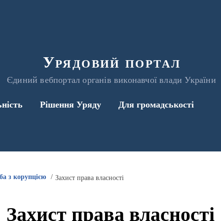
Урядовий портал
Єдиний вебпортал органів виконавчої влади України
ьність
Рішення Уряду
Для громадськості
ба з корупцією
Захист права власності
Захист права власності