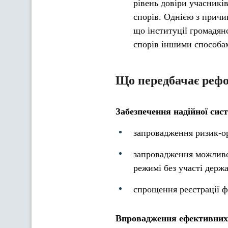
рівень довіри учасникі
спорів. Однією з причи
що інституції громадян
спорів іншими способам
Що передбачає реф
Забезпечення надійної сис
запровадження ризик-ор
запровадження можливо
режимі без участі держ
спрощення реєстрації ф
Впровадження ефективних