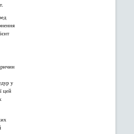
т.
ред
рнення
ієнт
причин
едур у
ї цей
х
ких
й