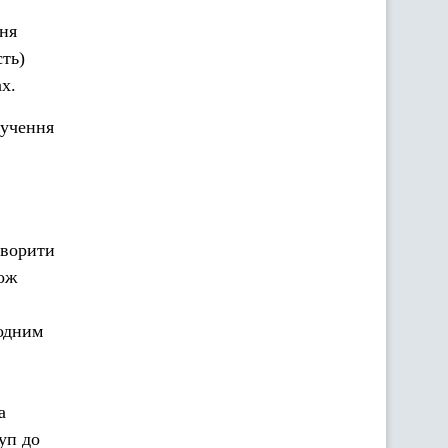
ння
ть)
х.
ручення
творити
кож
 одним
а
туп до