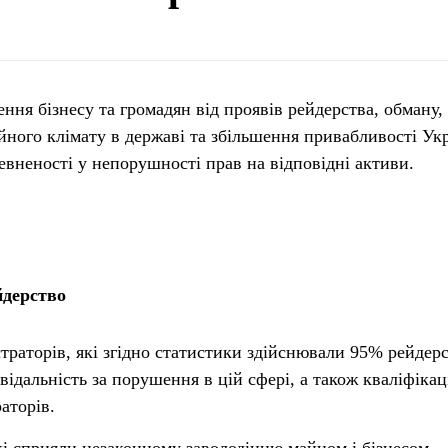
ення бізнесу та громадян від проявів рейдерства, обману,
ного клімату в державі та збільшення привабливості Ук
певненості у непорушності прав на відповідні активи.
йдерство
страторів, які згідно статистики здійснювали 95% рейдер
ідальність за порушення в цій сфері, а також кваліфікац
раторів.
і сприяли незаконному заволодінню майном і бізнесом,