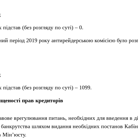
;
ідстав (без розгляду по суті) – 0.
чний період 2019 року антирейдерською комісією було роз
;
ідстав (без розгляду по суті) – 1099.
ищеності прав кредиторів
вове врегулювання питань, необхідних для введення в д
 банкрутства шляхом видання необхідних постанов Кабін
в Мін’юсту.