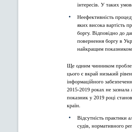
інтересів. У таких умо
Неефективність процеду
яких висока вартість п
боргу. Відповідно до да
повернення боргу в Украї
найкращим показником с
Ще одним чинником проблем
цього є вкрай низький рівен
інформаційного забезпеченн
2015-2019 роках не зазнала 
показник у 2019 році стано
країн.
Відсутність практики а
судів, нормативного ре