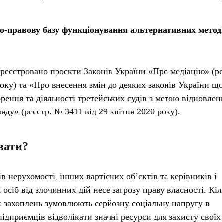
о-правову базу функціонування альтернативних метод
ареєстровано проєкти Законів України «Про медіацію» (ре
року) та «Про внесення змін до деяких законів України щ
рення та діяльності третейських судів з метою відновлен
ляду» (реєстр. № 3411 від 29 квітня 2020 року).
вати?
в нерухомості, інших вартісних об’єктів та керівників і
сіб від злочинних дій несе загрозу праву власності. Кіл
х захоплень зумовлюють серйозну соціальну напругу в
підприємців відволікати значні ресурси для захисту своїх