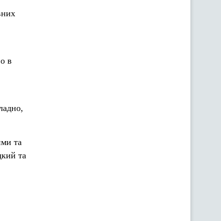
вних
во в
ладно,
ими та
дкий та