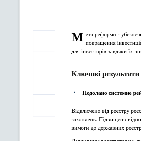
М
ета реформи - убезпеч
покращення інвестицій
для інвесторів завдяки їх в
Ключові результати
Подолано системне ре
Відключено від реєстру реє
захоплень. Підвищено відпов
вимоги до державних реєст
Державним реєстраторам, як