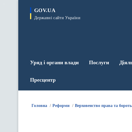
до
основного
GOV.UA
вмісту
Державні сайти України
Уряд і органи влади
Послуги
Діял
Пресцентр
Головна
Реформи
Верховенство права та бороть