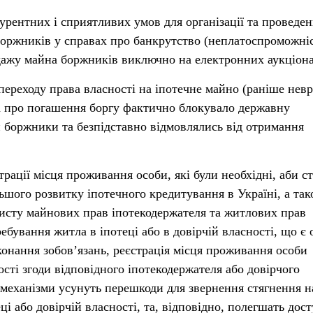
урентних і сприятливих умов для організації та проведе
боржників у справах про банкрутство (неплатоспроможніс
ажу майна боржників виключно на електронних аукціона
 переходу права власності на іпотечне майно (раніше нев
 про погашення боргу фактично блокувало державну
 боржники та безпідставно відмовлялись від отримання
рації місця проживання особи, які були необхідні, аби с
ьшого розвитку іпотечного кредитування в Україні, а та
исту майнових прав іпотекодержателя та житлових прав
еребування житла в іпотеці або в довірчій власності, що є
конання зобов’язань, реєстрація місця проживання особи
сті згоди відповідного іпотекодержателя або довірчого
і механізми усунуть перешкоди для звернення стягнення н
ці або довірчій власності, та, відповідно, полегшать дос