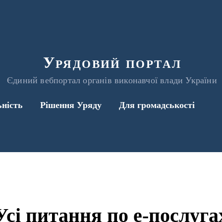
Урядовий портал
Єдиний вебпортал органів виконавчої влади України
ьність
Рішення Уряду
Для громадськості
Усі питання по е-послуга