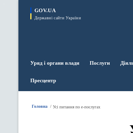
до
основного
GOV.UA
вмісту
Державні сайти України
Уряд і органи влади
Послуги
Діял
Пресцентр
Головна
Усі питання по е-послугах