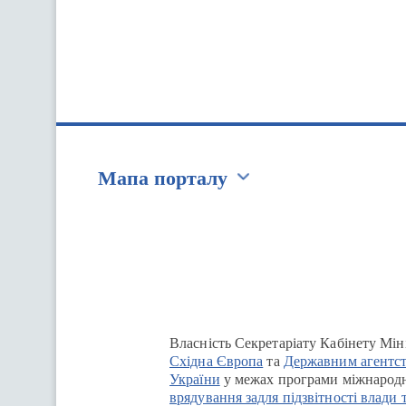
Мапа порталу
Перейти на сайт Ukraine.ua
Власність Секретаріату Кабінету Мін
Східна Європа
та
Державним агентст
України
у межах програми міжнародн
врядування задля підзвітності влади 