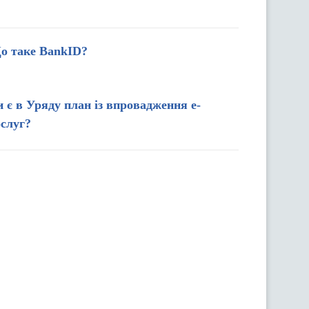
о таке BankID?
 є в Уряду план із впровадження е-
слуг?