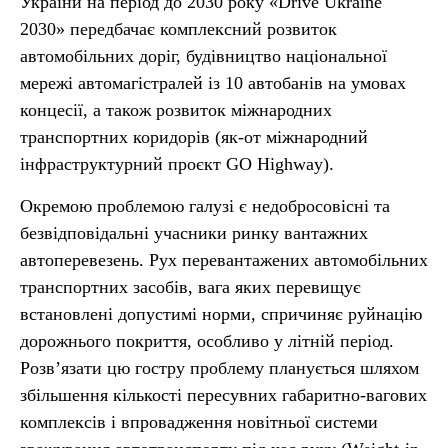
України на період до 2030 року «Drive Ukraine
2030» передбачає комплексний розвиток
автомобільних доріг, будівництво національної
мережі автомагістралей із 10 автобанів на умовах
концесії, а також розвиток міжнародних
транспортних коридорів (як-от міжнародний
інфраструктурний проєкт GО Highway).
Окремою проблемою галузі є недобросовісні та
безвідповідальні учасники ринку вантажних
автоперевезень. Рух перевантажених автомобільних
транспортних засобів, вага яких перевищує
встановлені допустимі норми, спричиняє руйнацію
дорожнього покриття, особливо у літній період.
Розв’язати цю гостру проблему планується шляхом
збільшення кількості пересувних габаритно-вагових
комплексів і впровадження новітньої системи