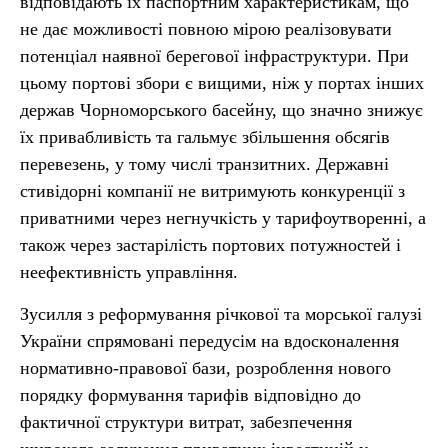
відповідають їх паспортним характеристикам, що
не дає можливості повною мірою реалізовувати
потенціал наявної берегової інфраструктури. При
цьому портові збори є вищими, ніж у портах інших
держав Чорноморського басейну, що значно знижує
їх привабливість та гальмує збільшення обсягів
перевезень, у тому числі транзитних. Державні
стивідорні компанії не витримують конкуренції з
приватними через негнучкість у тарифоутворенні, а
також через застарілість портових потужностей і
неефективність управління.
Зусилля з реформування річкової та морської галузі
України спрямовані передусім на вдосконалення
нормативно-правової бази, розроблення нового
порядку формування тарифів відповідно до
фактичної структури витрат, забезпечення