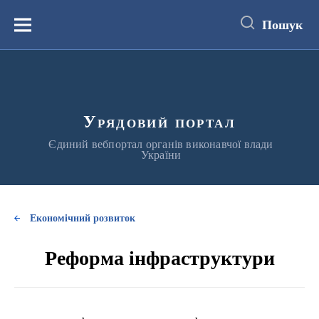
до
основного
Пошук
вмісту
Меню
Урядовий портал
Єдиний вебпортал органів виконавчої влади
України
Економічний розвиток
Реформа інфраструктури