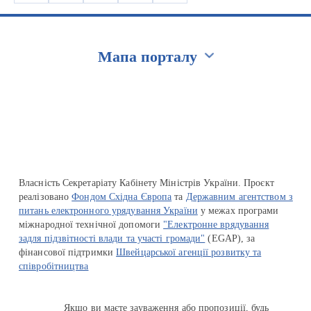
Мапа порталу
Перейти на сайт Ukraine.ua
Власність Секретаріату Кабінету Міністрів України. Проєкт
реалізовано
Фондом Східна Європа
та
Державним агентством з
питань електронного урядування України
у межах програми
міжнародної технічної допомоги
"Електронне врядування
задля підзвітності влади та участі громади"
(EGAP), за
фінансової підтримки
Швейцарської агенції розвитку та
співробітництва
Якщо ви маєте зауваження або пропозиції, будь