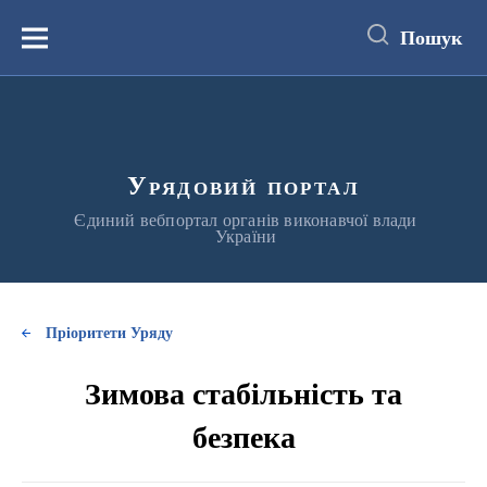
до
основного
Пошук
вмісту
Меню
Урядовий портал
Єдиний вебпортал органів виконавчої влади
України
Пріоритети Уряду
Зимова стабільність та
безпека