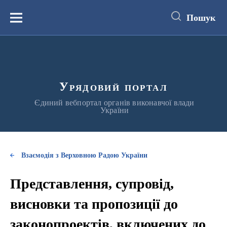
до
основного
Пошук
вмісту
Меню
Урядовий портал
Єдиний вебпортал органів виконавчої влади
України
Взаємодія з Верховною Радою України
Представлення, супровід,
висновки та пропозиції до
законопроектів, включених до