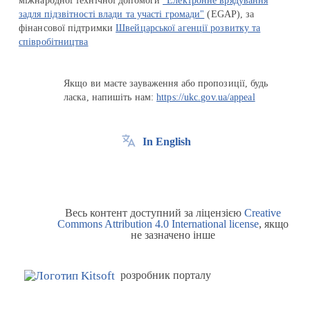
міжнародної технічної допомоги
"Електронне врядування
задля підзвітності влади та участі громади"
(EGAP), за
фінансової підтримки
Швейцарської агенції розвитку та
співробітництва
Якщо ви маєте зауваження або пропозиції, будь
ласка, напишіть нам:
https://ukc.gov.ua/appeal
In English
Весь контент доступний за ліцензією
Creative
Commons Attribution 4.0 International license
, якщо
не зазначено інше
розробник порталу