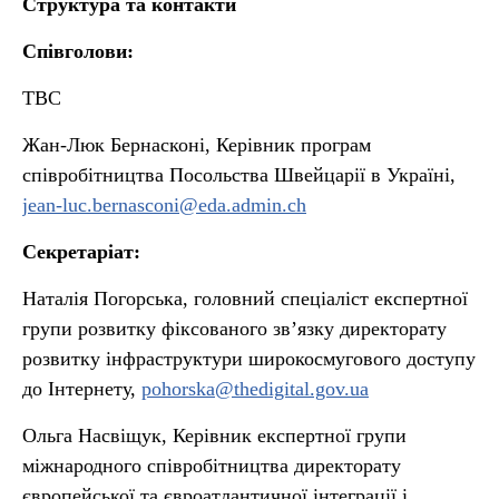
Структура та контакти
Співголови:
TBC
Жан-Люк Бернасконі, Керівник програм
співробітництва Посольства Швейцарії в Україні,
jean-luc.bernasconi@eda.admin.ch
Секретаріат:
Наталія Погорська, головний спеціаліст експертної
групи розвитку фіксованого звʼязку директорату
розвитку інфраструктури широкосмугового доступу
до Інтернету,
pohorska@thedigital.gov.ua
Ольга Насвіщук, Керівник експертної групи
міжнародного співробітництва директорату
європейської та євроатлантичної інтеграції і