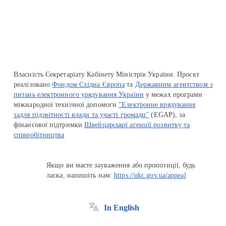
Перейти на сайт Ukraine.ua
Власність Секретаріату Кабінету Міністрів України. Проєкт
реалізовано
Фондом Східна Європа
та
Державним агентством з
питань електронного урядування України
у межах програми
міжнародної технічної допомоги
"Електронне врядування
задля підзвітності влади та участі громади"
(EGAP), за
фінансової підтримки
Швейцарської агенції розвитку та
співробітництва
Якщо ви маєте зауваження або пропозиції, будь
ласка, напишіть нам:
https://ukc.gov.ua/appeal
In English