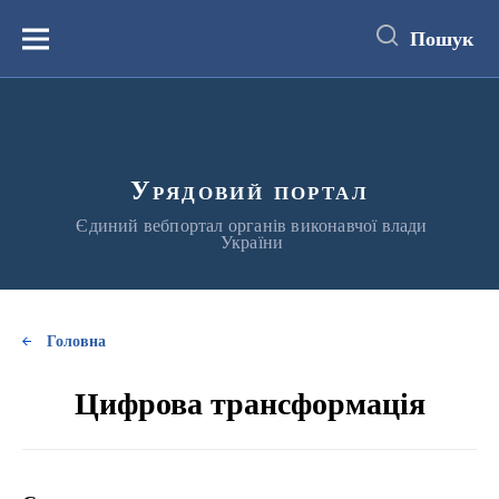
до
основного
Пошук
вмісту
Меню
Урядовий портал
Єдиний вебпортал органів виконавчої влади
України
Головна
Цифрова трансформація