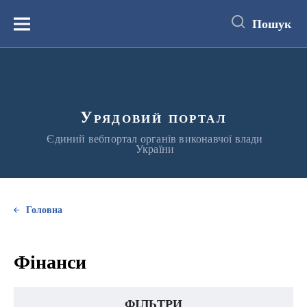
до
основного
Пошук
вмісту
Меню
Урядовий портал
Єдиний вебпортал органів виконавчої влади
України
Головна
Фінанси
ФІЛЬТРИ