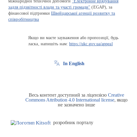
міжнародної технічної допомоги
"Електронне врядування
задля підзвітності влади та участі громади"
(EGAP), за
фінансової підтримки
Швейцарської агенції розвитку та
співробітництва
Якщо ви маєте зауваження або пропозиції, будь
ласка, напишіть нам:
https://ukc.gov.ua/appeal
In English
Весь контент доступний за ліцензією
Creative
Commons Attribution 4.0 International license
, якщо
не зазначено інше
розробник порталу