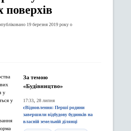
х поверхів
 опубліковано 19 березня 2019 року о
рства
За темою
ових
«Будівництво»
я у
ться у
,
17:33
28 липня
єВідновлення: Перші родини
завершили відбудову будинків на
вання
власній земельній ділянці
норма