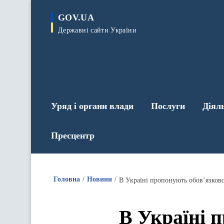
до
основного
GOV.UA
вмісту
Державні сайти України
Уряд і органи влади
Послуги
Діял
Пресцентр
Головна
Новини
В Україні пропонують обов’язково
В Україні 