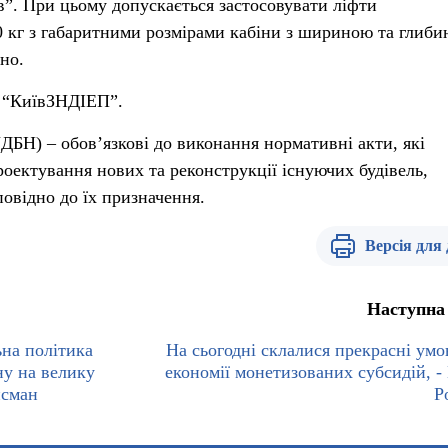
”. При цьому допускається застосовувати ліфти
 кг з габаритними розмірами кабіни з шириною та глиб
но.
 “КиївЗНДІЕП”.
ДБН) – обов’язкові до виконання нормативні акти, які
роектування нових та реконструкції існуючих будівель,
повідно до їх призначення.
Версія для
Наступна
ьна політика
На сьогодні склалися прекрасні умо
ну на велику
економії монетизованих субсидій, -
йсман
Р