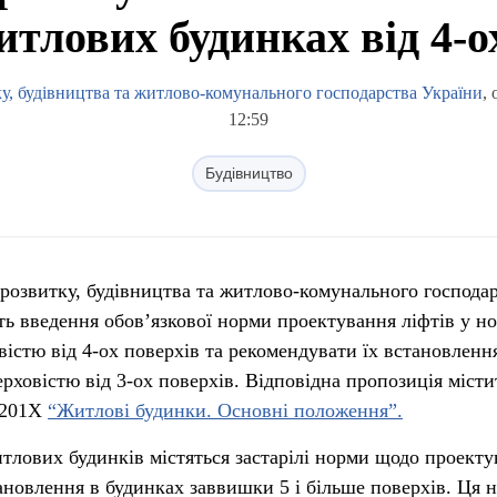
итлових будинках від 4-о
ку, будівництва та житлово-комунального господарства України
,
12:59
Будівництво
 розвитку, будівництва та житлово-комунального господа
ть введення обов’язкової норми проектування ліфтів у н
істю від 4-ох поверхів та рекомендувати їх встановленн
рховістю від 3-ох поверхів. Відповідна пропозиція місти
:201Х
“Житлові будинки. Основні положення”.
лових будинків містяться застарілі норми щодо проекту
тановлення в будинках заввишки 5 і більше поверхів. Ця 