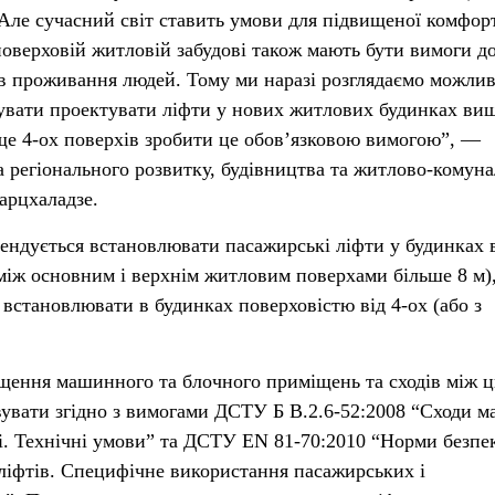
 Але сучасний світ ставить умови для підвищеної комфор
оверховій житловій забудові також мають бути вимоги д
в проживання людей. Тому ми наразі розглядаємо можлив
увати проектувати ліфти у нових житлових будинках вищ
ище 4-ох поверхів зробити це обов’язковою вимогою”, —
а регіонального розвитку, будівництва та житлово-комун
арцхаладзе.
мендується встановлювати пасажирські ліфти у будинках в
 між основним і верхнім житловим поверхами більше 8 м)
 встановлювати в будинках поверховістю від 4-ох (або з
іщення машинного та блочного приміщень та сходів між 
вати згідно з вимогами ДСТУ Б В.2.6-52:2008 “Сходи м
і. Технічні умови” та ДСТУ EN 81-70:2010 “Норми безпе
ї ліфтів. Специфічне використання пасажирських і