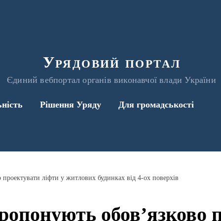
Урядовий портал
Єдиний вебпортал органів виконавчої влади України
ьність
Рішення Уряду
Для громадськості
 проектувати ліфти у житлових будинках від 4-ох поверхів
пропонують обов’язково 