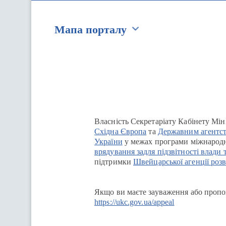
Мапа порталу
Перейти на сайт Ukraine.ua
Власність Секретаріату Кабінету Мін
Східна Європа
та
Державним агентст
України
у межах програми міжнародн
врядування задля підзвітності влади 
підтримки
Швейцарської агенції розв
Якщо ви маєте зауваження або пропоз
https://ukc.gov.ua/appeal