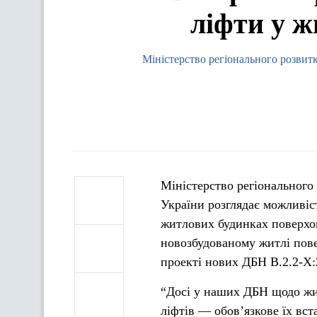
ліфти у ж
Міністерство регіонального розвит
Міністерство регіонального
України розглядає можливіс
житлових будинках поверхов
новозбудованому житлі пове
проекті нових ДБН В.2.2-Х
“Досі у наших ДБН щодо жит
ліфтів — обов’язкове їх вс