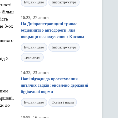
Будівництво
Інфраструктура
тності
о більш
,
16:23
27 липня
ість
На Дніпропетровщині триває
е 3-ох
будівництво автодороги, яка
покращить сполучення з Києвом
ального
Будівництво
Інфраструктура
Транспорт
ід 3-
,
,
14:32
23 липня
Нові підходи до проєктування
дитячих садків: оновлено державні
цими
будівельні норми
аршеві,
Будівництво
Освіта і наука
ки до
,
10:55
16 липня