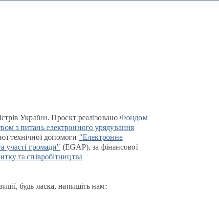
істрів України. Проєкт реалізовано
Фондом
вом з питань електронного урядування
ої технічної допомоги
"Електронне
та участі громади"
(EGAP), за фінансової
итку та співробітництва
иції, будь ласка, напишіть нам: