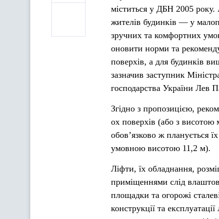
міститься у ДБН 2005 року.
жителів будинків — у малоп
зручних та комфортних умо
оновити норми та рекоменд
поверхів, а для будинків в
зазначив заступник Міністр
господарства України Лев П
Згідно з пропозицією, реко
ох поверхів (або з висотою
обов’язково ж планується їх
умовною висотою 11,2 м).
Ліфти, їх обладнання, розм
приміщеннями слід влаштову
площадки та огорожі сталев
конструкції та експлуатаці