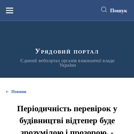
до
основного
Пошук
вмісту
Меню
Урядовий портал
Єдиний вебпортал органів виконавчої влади
України
Новини
Періодичність перевірок у
будівництві відтепер буде
зрозумілою і прозорою, -