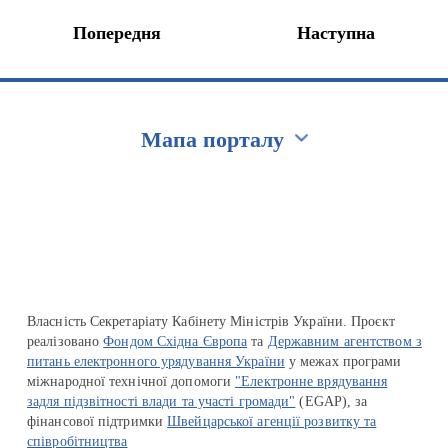
Попередня
Наступна
Мапа порталу
Перейти на сайт Ukraine.ua
Власність Секретаріату Кабінету Міністрів України. Проєкт
реалізовано
Фондом Східна Європа
та
Державним агентством з
питань електронного урядування України
у межах програми
міжнародної технічної допомоги
"Електронне врядування
задля підзвітності влади та участі громади"
(EGAP), за
фінансової підтримки
Швейцарської агенції розвитку та
співробітництва