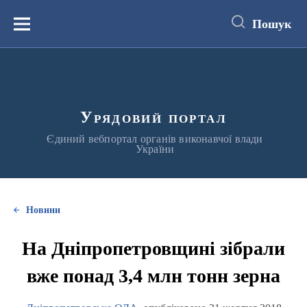
до
основного
Пошук
вмісту
Меню
Урядовий портал
Єдиний вебпортал органів виконавчої влади
України
Новини
На Дніпропетровщині зібрали
вже понад 3,4 млн тонн зерна