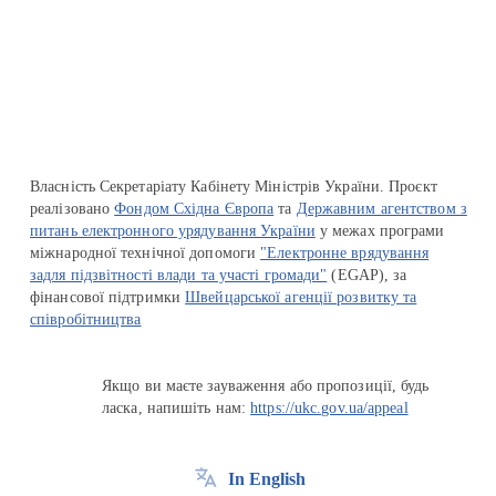
Перейти на сайт Ukraine.ua
Власність Секретаріату Кабінету Міністрів України. Проєкт
реалізовано
Фондом Східна Європа
та
Державним агентством з
питань електронного урядування України
у межах програми
міжнародної технічної допомоги
"Електронне врядування
задля підзвітності влади та участі громади"
(EGAP), за
фінансової підтримки
Швейцарської агенції розвитку та
співробітництва
Якщо ви маєте зауваження або пропозиції, будь
ласка, напишіть нам:
https://ukc.gov.ua/appeal
In English