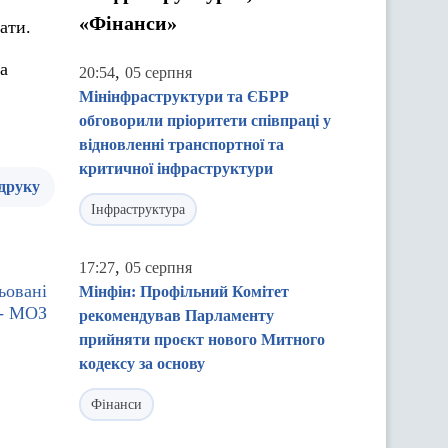
«Фінанси»
ати.
а
,
20:54
05 серпня
Мінінфраструктури та ЄБРР
обговорили пріоритети співпраці у
відновленні транспортної та
критичної інфраструктури
 друку
Інфраструктура
,
17:27
05 серпня
ьовані
Мінфін: Профільний Комітет
 - МОЗ
рекомендував Парламенту
прийняти проєкт нового Митного
кодексу за основу
Фінанси