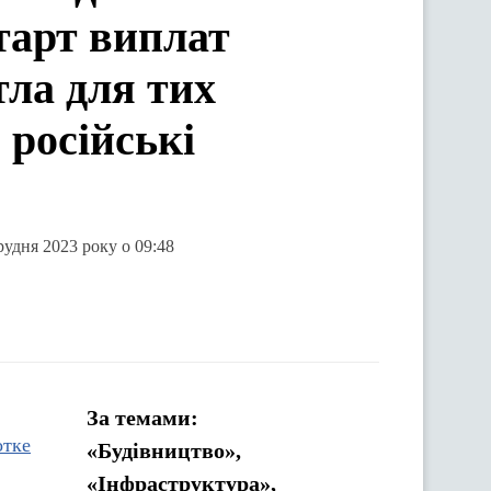
тарт виплат
тла для тих
 російські
рудня 2023 року о 09:48
За темами:
отке
«Будівництво»,
«Інфраструктура»,