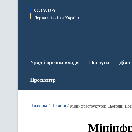
до
основного
GOV.UA
вмісту
Державні сайти України
Уряд і органи влади
Послуги
Діял
Пресцентр
Головна
Новини
Мінінфр