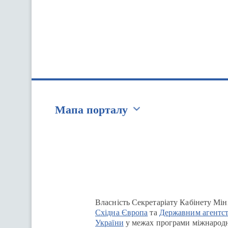
Мапа порталу
Перейти на сайт Ukraine.ua
Власність Секретаріату Кабінету Мін
Східна Європа
та
Державним агентст
України
у межах програми міжнародн