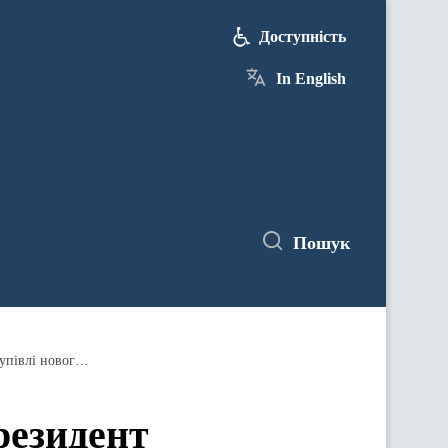
Доступність
In English
Пошук
Мінінфраструктури: Сьогодні Президент Володимир Зеленський анонсував старт виплат компенсацій для купівлі нового житла для тих українців, чиї домівки зруйнували російські війська
резидент