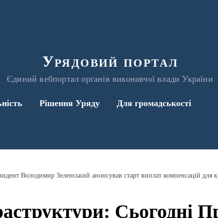
Урядовий портал
Єдиний вебпортал органів виконавчої влади України
ьність
Рішення Уряду
Для громадськості
аструктури: Сьогодні П