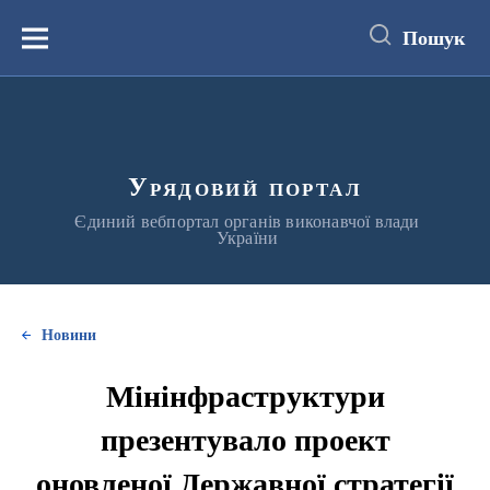
до
основного
Пошук
вмісту
Меню
Урядовий портал
Єдиний вебпортал органів виконавчої влади
України
Новини
Мінінфраструктури
презентувало проект
оновленої Державної стратегії