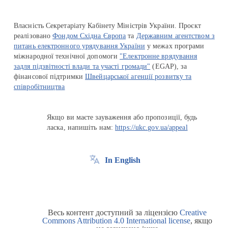
Власність Секретаріату Кабінету Міністрів України. Проєкт
реалізовано
Фондом Східна Європа
та
Державним агентством з
питань електронного урядування України
у межах програми
міжнародної технічної допомоги
"Електронне врядування
задля підзвітності влади та участі громади"
(EGAP), за
фінансової підтримки
Швейцарської агенції розвитку та
співробітництва
Якщо ви маєте зауваження або пропозиції, будь
ласка, напишіть нам:
https://ukc.gov.ua/appeal
In English
Весь контент доступний за ліцензією
Creative
Commons Attribution 4.0 International license
, якщо