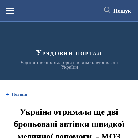
до
основного
Пошук
вмісту
Меню
Урядовий портал
Єдиний вебпортал органів виконавчої влади
України
Новини
Україна отримала ще дві
броньовані автівки швидкої
медичної допомоги, - МОЗ