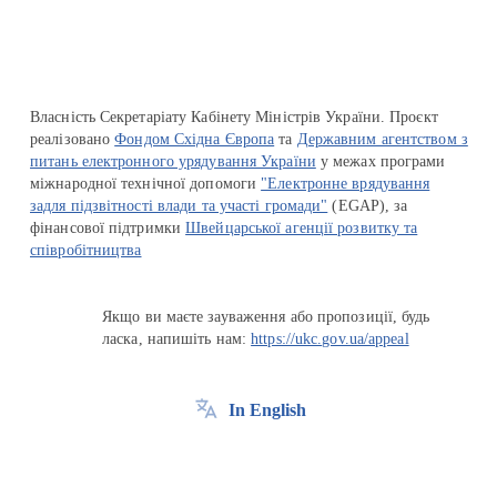
Власність Секретаріату Кабінету Міністрів України. Проєкт
реалізовано
Фондом Східна Європа
та
Державним агентством з
питань електронного урядування України
у межах програми
міжнародної технічної допомоги
"Електронне врядування
задля підзвітності влади та участі громади"
(EGAP), за
фінансової підтримки
Швейцарської агенції розвитку та
співробітництва
Якщо ви маєте зауваження або пропозиції, будь
ласка, напишіть нам:
https://ukc.gov.ua/appeal
In English