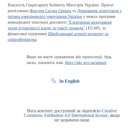
Власність Секретаріату Кабінету Міністрів України. Проєкт
реалізовано
Фондом Східна Європа
та
Державним агентством з
питань електронного урядування України
у межах програми
міжнародної технічної допомоги
"Електронне врядування
задля підзвітності влади та участі громади"
(EGAP), за
фінансової підтримки
Швейцарської агенції розвитку та
співробітництва
Якщо ви маєте зауваження або пропозиції, будь
ласка, напишіть нам:
https://ukc.gov.ua/appeal
In English
Весь контент доступний за ліцензією
Creative
Commons Attribution 4.0 International license
, якщо
не зазначено інше