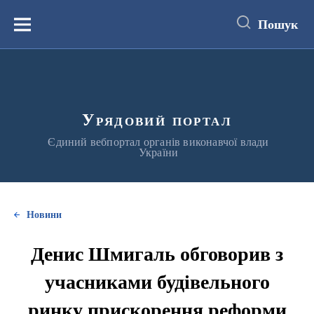
до
основного
Пошук
вмісту
Меню
Урядовий портал
Єдиний вебпортал органів виконавчої влади
України
Новини
Денис Шмигаль обговорив з
учасниками будівельного
ринку прискорення реформи