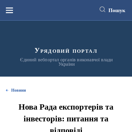
до
основного
Пошук
вмісту
Меню
Урядовий портал
Єдиний вебпортал органів виконавчої влади
України
Новини
Нова Рада експортерів та
інвесторів: питання та
відповіді