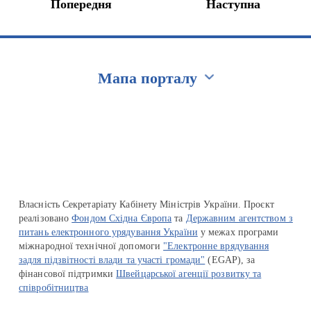
Попередня
Наступна
Мапа порталу
Перейти на сайт Ukraine.ua
Власність Секретаріату Кабінету Міністрів України. Проєкт
реалізовано
Фондом Східна Європа
та
Державним агентством з
питань електронного урядування України
у межах програми
міжнародної технічної допомоги
"Електронне врядування
задля підзвітності влади та участі громади"
(EGAP), за
фінансової підтримки
Швейцарської агенції розвитку та
співробітництва