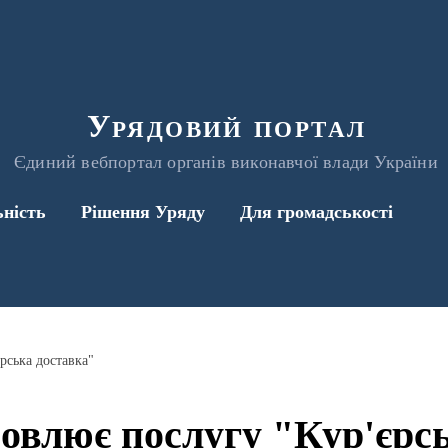
Урядовий портал
Єдиний вебпортал органів виконавчої влади України
ьність
Рішення Уряду
Для громадськості
рська доставка"
овлює послугу "Кур'єрсь