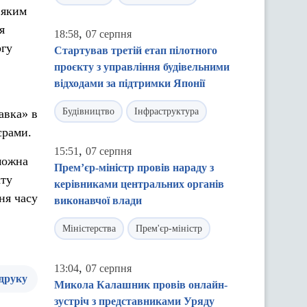
 яким
я
,
18:58
07 серпня
ргу
Стартував третій етап пілотного
проєкту з управління будівельними
відходами за підтримки Японії
Будівництво
Інфраструктура
авка» в
єрами.
,
15:51
07 серпня
можна
Прем’єр-міністр провів нараду з
кту
керівниками центральних органів
ня часу
виконавчої влади
Міністерства
Прем'єр-міністр
,
13:04
07 серпня
 друку
Микола Калашник провів онлайн-
зустріч з представниками Уряду