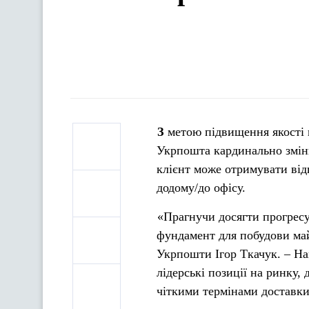
З метою підвищення якості надання послуг та покращення комунікації з клієнтом,
Укрпошта кардинально зміню
клієнт може отримувати відп
додому/до офісу.
«Прагнучи досягти прогресу
фундамент для побудови ма
Укрпошти Ігор Ткачук. – На
лідерські позиції на ринку,
чіткими термінами доставк