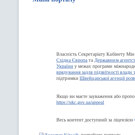
Перейти на сайт Ukraine.ua
Власність Секретаріату Кабінету Мін
Східна Європа
та
Державним агентст
України
у межах програми міжнародн
врядування задля підзвітності влади 
підтримки
Швейцарської агенції розв
Якщо ви маєте зауваження або пропоз
https://ukc.gov.ua/appeal
Весь контент доступний за ліцензією
розробник порталу