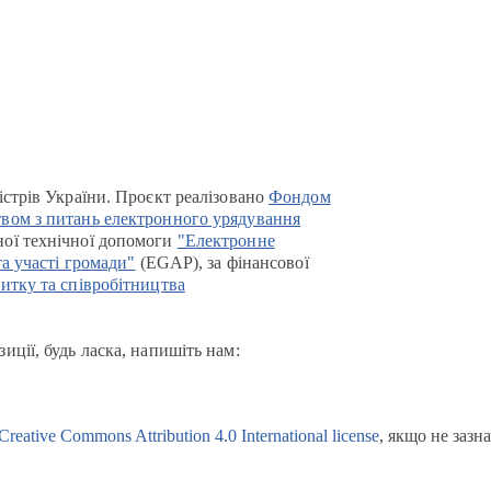
істрів України. Проєкт реалізовано
Фондом
вом з питань електронного урядування
ої технічної допомоги
"Електронне
та участі громади"
(EGAP), за фінансової
итку та співробітництва
иції, будь ласка, напишіть нам:
Creative Commons Attribution 4.0 International license
, якщо не зазн