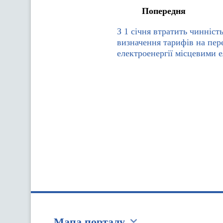
Попередня
З 1 січня втратить чинніст
визначення тарифів на пер
електроенергії місцевими
Мапа порталу