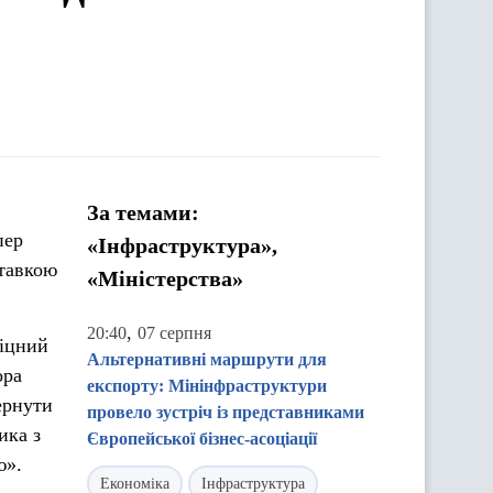
За темами:
пер
«Інфраструктура»,
ставкою
«Міністерства»
,
20:40
07 серпня
міцний
Альтернативні маршрути для
ора
експорту: Мінінфраструктури
ернути
провело зустріч із представниками
ика з
Європейської бізнес-асоціації
ю».
Економіка
Інфраструктура