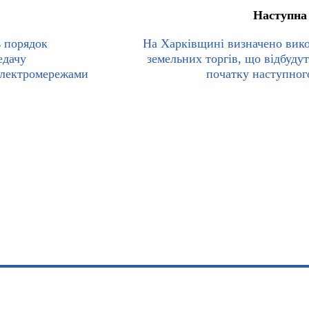
Наступна
ь порядок
На Харківщині визначено вик
едачу
земельних торгів, що відбудут
 електромережами
початку наступног