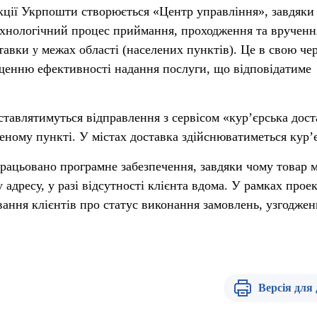
кції Укрпошти створюється «Центр управління», завдяки
ехнологічний процес приймання, проходження та врученн
ставки
межах області (населених пунктів). Це в свою че
у
щенню ефективності надання послуги, що відповідатиме
авлятимуться відправлення з сервісом «кур’єрська дост
леному пункті. У містах доставка здійснюватиметься кур’
працьовано програмне забезпечення, завдяки чому товар 
 адресу, у разі відсутності клієнта вдома. У рамках прое
ання клієнтів про статус виконання замовлень, узгоджен
Версія для