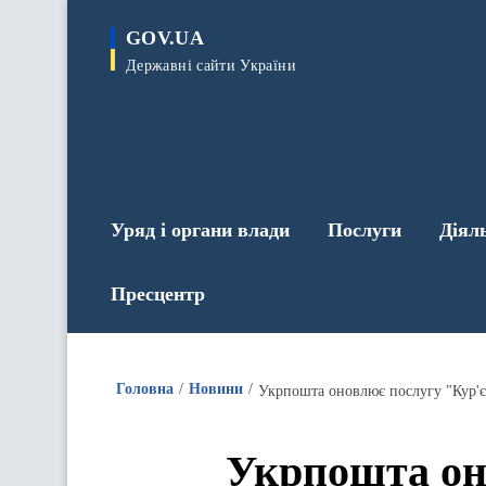
до
основного
GOV.UA
вмісту
Державні сайти України
Уряд і органи влади
Послуги
Діял
Пресцентр
Головна
Новини
Укрпошта оновлює послугу "Кур'є
Укрпошта он