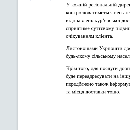
У кожній регіональній дире
контролюватиметься весь т
відправлень кур’єрської до
сприятиме суттєвому підви
очікуванням клієнта.
Листоношами Укрпошти дост
будь-якому сільському насе
Крім того, для послуги доо
буде переадресувати на іншу
передбачено також інформув
та місця доставки тощо.