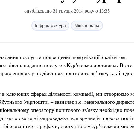
опубліковано 31 грудня 2014 року о 13:35
Інфраструктура
Міністерства
є рівень надання послуги «Кур’єрська доставка». Відте
равлення як у відділеннях поштового зв’язку, так і з до
 в ключових сферах діяльності компанії, ми створюємо 
йбутнього Укрпошти, – зазначає
. генерального директ
в.о
ціональному оператору поштового зв'язку необхідно пов
 для чого сьогодні запроваджується зручна й прозора політ
и, фіксованими тарифами, доступною «кур’єрською миле