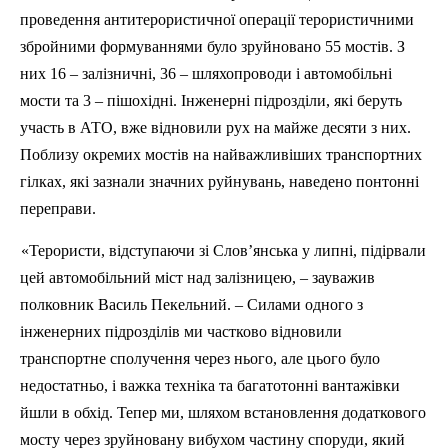
проведення антитерористичної операції терористичними
збройними формуваннями було зруйновано 55 мостів. З
них 16 – залізничні, 36 – шляхопроводи і автомобільні
мости та 3 – пішохідні. Інженерні підрозділи, які беруть
участь в АТО, вже відновили рух на майже десяти з них.
Поблизу окремих мостів на найважливіших транспортних
гілках, які зазнали значних руйнувань, наведено понтонні
переправи.
«Терористи, відступаючи зі Слов’янська у липні, підірвали
цей автомобільний міст над залізницею, – зауважив
полковник Василь Пекельний. – Силами одного з
інженерних підрозділів ми частково відновили
транспортне сполучення через нього, але цього було
недостатньо, і важка техніка та багатотонні вантажівки
йшли в обхід. Тепер ми, шляхом встановлення додаткового
мосту через зруйновану вибухом частину споруди, який