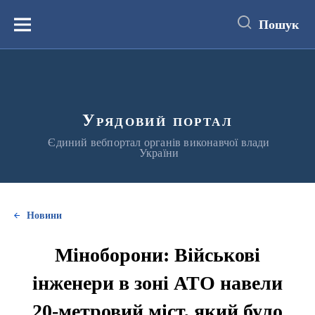
до
основного
Пошук
вмісту
Меню
Урядовий портал
Єдиний вебпортал органів виконавчої влади
України
Новини
Міноборони: Військові
інженери в зоні АТО навели
20-метровий міст, який було