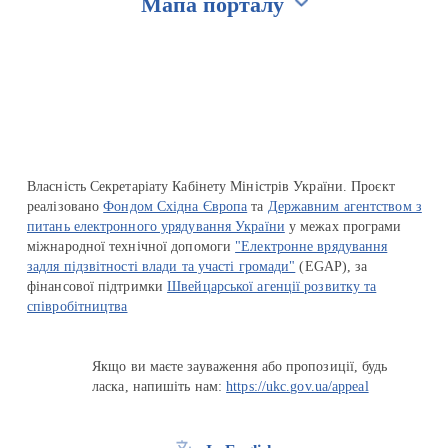
Мапа порталу
Перейти на сайт Ukraine.ua
Власність Секретаріату Кабінету Міністрів України. Проєкт
реалізовано
Фондом Східна Європа
та
Державним агентством з
питань електронного урядування України
у межах програми
міжнародної технічної допомоги
"Електронне врядування
задля підзвітності влади та участі громади"
(EGAP), за
фінансової підтримки
Швейцарської агенції розвитку та
співробітництва
Якщо ви маєте зауваження або пропозиції, будь
ласка, напишіть нам:
https://ukc.gov.ua/appeal