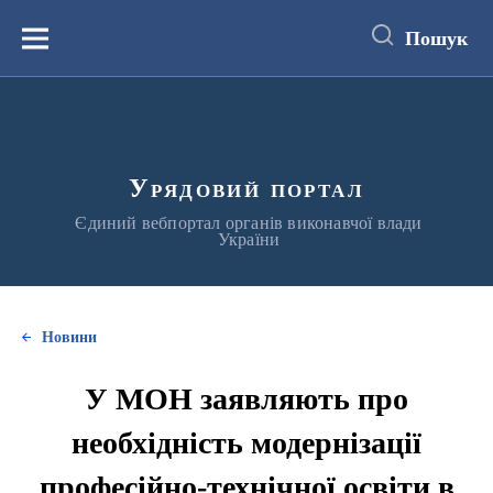
до
основного
Пошук
вмісту
Меню
Урядовий портал
Єдиний вебпортал органів виконавчої влади
України
Новини
У МОН заявляють про
необхідність модернізації
професійно-технічної освіти в