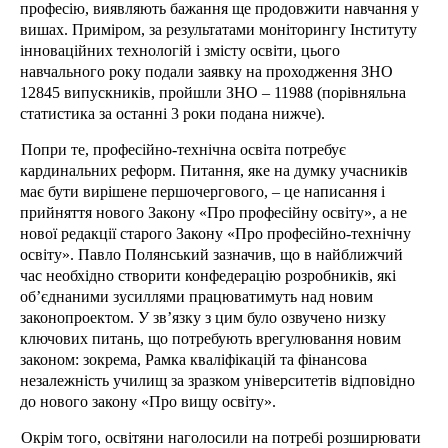
професію, виявляють бажання ще продовжити навчання у
вишах. Приміром, за результатами моніторингу Інституту
інноваційних технологій і змісту освіти, цього
навчального року подали заявку на проходження ЗНО
12845 випускників, пройшли ЗНО – 11988 (порівняльна
статистика за останні 3 роки подана нижче).
Попри те, професійно-технічна освіта потребує
кардинальних реформ. Питання, яке на думку учасників
має бути вирішене першочергового, – це написання і
прийняття нового Закону «Про професійну освіту», а не
нової редакції старого Закону «Про професійно-технічну
освіту». Павло Полянський зазначив, що в найближчий
час необхідно створити конфедерацію розробників, які
об’єднаними зусиллями працюватимуть над новим
законопроектом. У зв’язку з цим було озвучено низку
ключових питань, що потребують врегулювання новим
законом: зокрема, Рамка кваліфікацій та фінансова
незалежність училищ за зразком університетів відповідно
до нового закону «Про вищу освіту».
Окрім того, освітяни наголосили на потребі розширювати