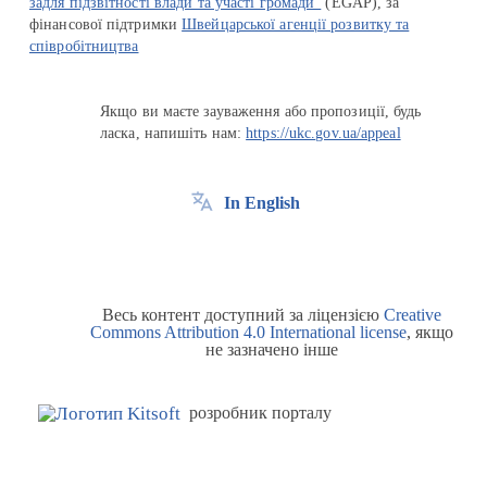
задля підзвітності влади та участі громади"
(EGAP), за
фінансової підтримки
Швейцарської агенції розвитку та
співробітництва
Якщо ви маєте зауваження або пропозиції, будь
ласка, напишіть нам:
https://ukc.gov.ua/appeal
In English
Весь контент доступний за ліцензією
Creative
Commons Attribution 4.0 International license
, якщо
не зазначено інше
розробник порталу