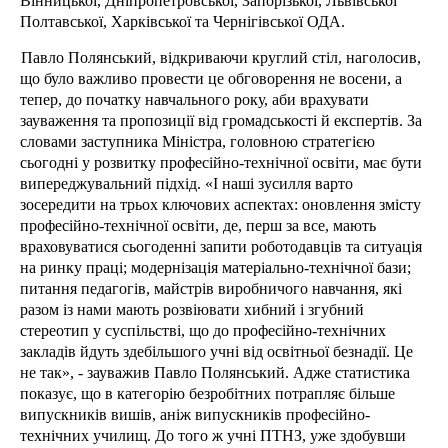
Вінницької, Дніпропетровської, Запорізької, Львівської
Полтавської, Харківської та Чернігівської ОДА.
Павло Полянський, відкриваючи круглий стіл, наголосив,
що було важливо провести це обговорення не восени, а
тепер, до початку навчального року, аби врахувати
зауваження та пропозиції від громадськості й експертів. За
словами заступника Міністра, головною стратегією
сьогодні у розвитку професійно-технічної освіти, має бути
випереджувальний підхід. «І наші зусилля варто
зосередити на трьох ключових аспектах: оновлення змісту
професійно-технічної освіти, де, перш за все, мають
враховуватися сьогоденні запити роботодавців та ситуація
на ринку праці; модернізація матеріально-технічної бази;
питання педагогів, майстрів виробничого навчання, які
разом із нами мають розвіювати хибний і згубний
стереотип у суспільстві, що до професійно-технічних
закладів йдуть здебільшого учні від освітньої безнадії. Це
не так», - зауважив Павло Полянський. Адже статистика
показує, що в категорію безробітних потрапляє більше
випускників вишів, аніж випускників професійно-
технічних училищ. До того ж учні ПТНЗ, уже здобувши