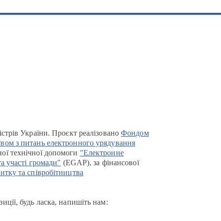
істрів України. Проєкт реалізовано
Фондом
вом з питань електронного урядування
ої технічної допомоги
"Електронне
та участі громади"
(EGAP), за фінансової
итку та співробітництва
иції, будь ласка, напишіть нам: