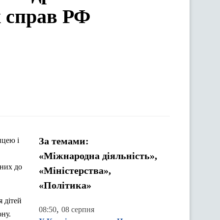
х справ РФ
За темами:
ицею і
«Міжнародна діяльність»,
ених до
«Міністерства»,
«Політика»
 дітей
,
08:50
08 серпня
ну.