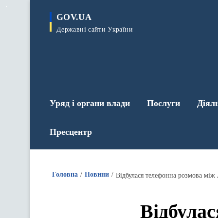
до
основного
GOV.UA
вмісту
Державні сайти України
Уряд і органи влади
Послуги
Діял
Пресцентр
Головна
Новини
Відбулася телефонна розмова між
Відбулас