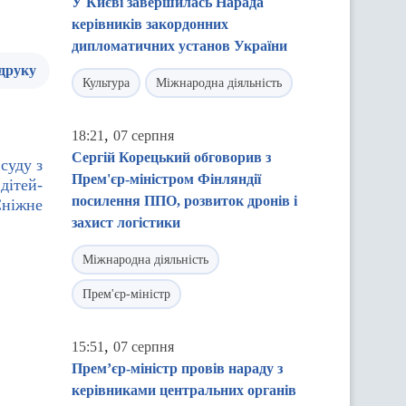
У Києві завершилась Нарада
керівників закордонних
дипломатичних установ України
 друку
Культура
Міжнародна діяльність
,
18:21
07 серпня
Сергій Корецький обговорив з
суду з
Прем'єр-міністром Фінляндії
дітей-
посилення ППО, розвиток дронів і
Сніжне
захист логістики
Міжнародна діяльність
Прем'єр-міністр
,
15:51
07 серпня
Прем’єр-міністр провів нараду з
керівниками центральних органів