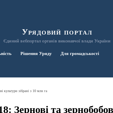
Урядовий портал
Єдиний вебпортал органів виконавчої влади України
ьність
Рішення Уряду
Для громадськості
і культури зібрані з 10 млн га
8: Зернові та зернобобов