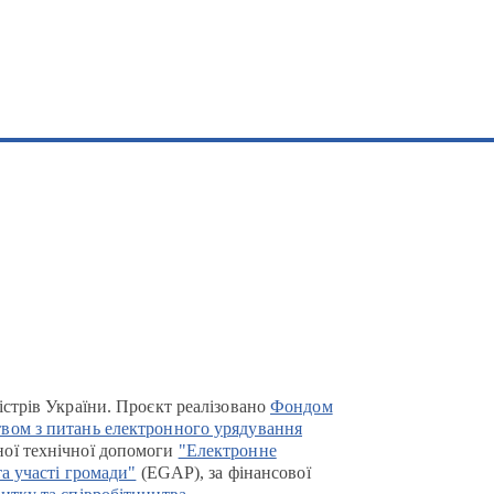
істрів України. Проєкт реалізовано
Фондом
вом з питань електронного урядування
ої технічної допомоги
"Електронне
та участі громади"
(EGAP), за фінансової