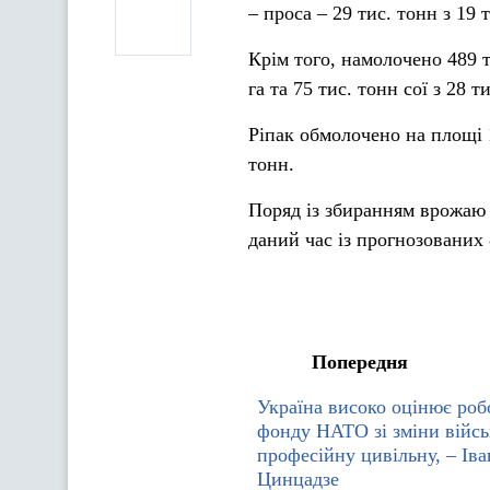
– проса – 29 тис. тонн з 19 
Крім того, намолочено 489 т
га та 75 тис. тонн сої з 28 т
Ріпак обмолочено на площі 
тонн.
Поряд із збиранням врожаю 
даний час із прогнозованих 8
Попередня
Україна високо оцінює роб
фонду НАТО зі зміни війсь
професійну цивільну, – І
Цинцадзе