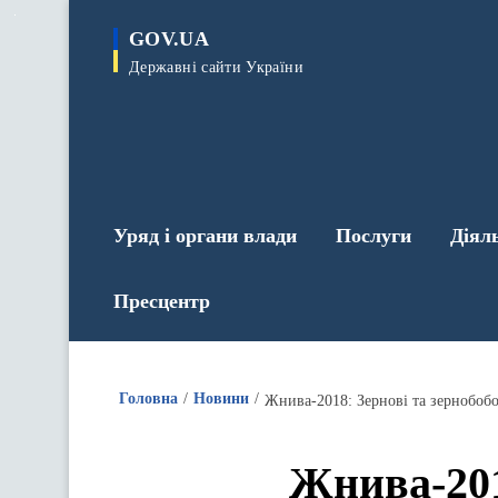
до
основного
GOV.UA
вмісту
Державні сайти України
Уряд і органи влади
Послуги
Діял
Пресцентр
Головна
Новини
Жнива-2018: Зернові та зернобобов
Жнива-201