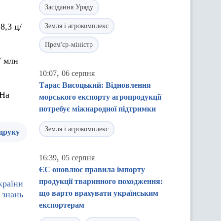
Засідання Уряду
8,3 ц/
Земля і агрокомплекс
Прем'єр-міністр
7 млн
,
10:07
06 серпня
Тарас Висоцький: Відновлення
 На
морського експорту агропродукції
потребує міжнародної підтримки
Земля і агрокомплекс
 друку
,
16:39
05 серпня
ЄС оновлює правила імпорту
продукції тваринного походження:
країни
що варто врахувати українським
 знань
експортерам