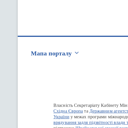
Мапа порталу
Перейти на сайт Ukraine.ua
Власність Секретаріату Кабінету Мін
Східна Європа
та
Державним агентст
України
у межах програми міжнародн
врядування задля підзвітності влади 