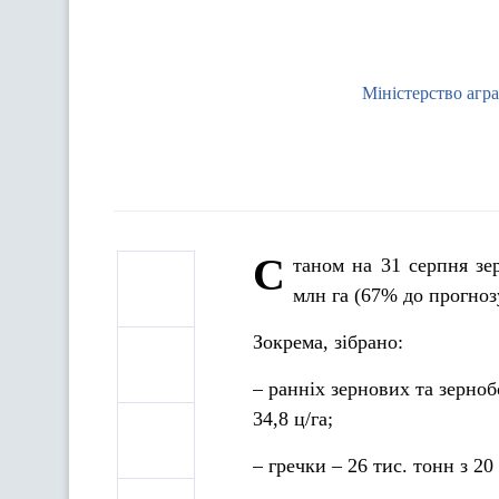
Міністерство агр
С
таном на 31 серпня зе
млн га (67% до прогноз
Зокрема, зібрано:
– ранніх зернових та зерноб
34,8 ц/га;
– гречки – 26 тис. тонн з 20