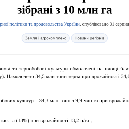
зібрані з 10 млн га
арної політики та продовольства України
, опубліковано 31 серпня
Земля і агрокомплекс
Новини регіонів
рнові та зернобобові культури обмолочені на площі бли
у). Намолочено 34,5 млн тонн зерна при врожайності 34,6
обових культур – 34,3 млн тонн з 9,9 млн га при врожайн
 тис. га (18%) при врожайності 13,2 ц/га ;