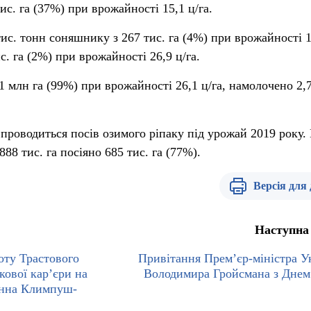
тис. га (37%) при врожайності 15,1 ц/га.
ис. тонн соняшнику з 267 тис. га (4%) при врожайності 1
ис. га (2%) при врожайності 26,9 ц/га.
1 млн га (99%) при врожайності 26,1 ц/га, намолочено 2,
проводиться посів озимого ріпаку під урожай 2019 року.
88 тис. га посіяно 685 тис. га (77%).
Версія для
Наступна
оту Трастового
Привітання Прем’єр-міністра У
кової кар’єри на
Володимира Гройсмана з Днем
ванна Климпуш-