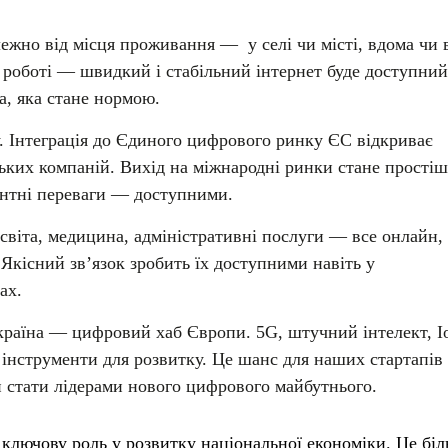
лежно від місця проживання — у селі чи місті, вдома чи 
на роботі — швидкий і стабільний інтернет буде доступний
а, яка стане нормою.
. Інтеграція до Єдиного цифрового ринку ЄС відкриває
ьких компаній. Вихід на міжнародні ринки стане прості
ентні переваги — доступними.
Освіта, медицина, адміністративні послуги — все онлайн,
 Якісний зв’язок зробить їх доступними навіть у
ах.
Україна — цифровий хаб Європи. 5G, штучний інтелект, 
і інструменти для розвитку. Це шанс для наших стартапів 
 стати лідерами нового цифрового майбутнього.
ає ключову роль у розвитку національної економіки. Це бі