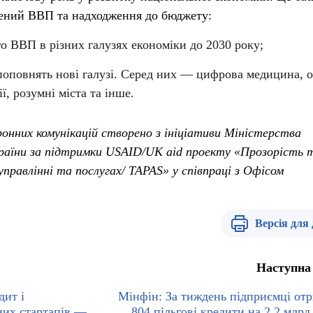
рений ВВП та надходження до бюджету:
го ВВП в різних галузях економіки до 2030 року;
поповнять нові галузі. Серед них — цифрова медицина, 
ії, розумні міста та інше.
нних комунікацій створено з ініціативи Міністерства
раїни за підтримки USAID/UK aid про
екту «Прозорість 
правлінні та послугах/ TAPAS» у співпраці з Офісом
Версія для
Наступна
дит і
Мінфін: За тиждень підприємці от
йних стартапів —
804 пільгові кредити на 2,2 млрд 