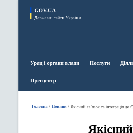
до
основного
GOV.UA
вмісту
Державні сайти України
Уряд і органи влади
Послуги
Діял
Пресцентр
Головна
Новини
Якісний 