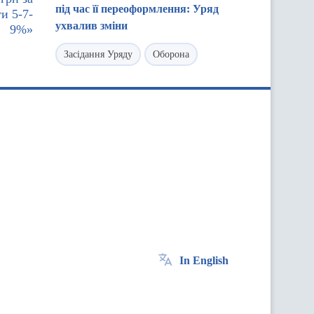
під час її переоформлення: Уряд
и 5-7-
ухвалив зміни
9%»
Засідання Уряду
Оборона
In English