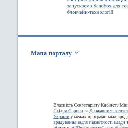
запускаємо Sandbox для те
блокчейн-технологій
Мапа порталу
Перейти на сайт Ukraine.ua
Власність Секретаріату Кабінету Мін
Східна Європа
та
Державним агентст
України
у межах програми міжнародн
врядування задля підзвітності влади 
підтримки
Швейцарської агенції розв