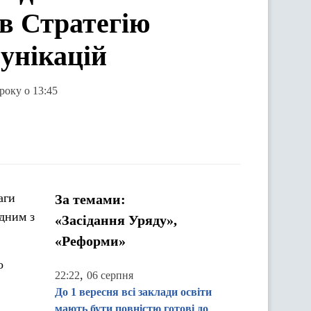
в Стратегію
унікацій
року о 13:45
аги
За темами:
одним з
«Засідання Уряду»,
«Реформи»
о
,
22:22
06 серпня
До 1 вересня всі заклади освіти
мають бути повністю готові до