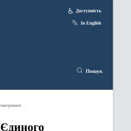
Доступність
In English
Пошук
Якісний зв’язок та інтеграція до Єдиного цифрового ринку ЄС: Уряд затвердив Стратегію розвитку сфери електронних комунікацій
о Єдиного