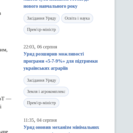
нового навчального року
в
Засідання Уряду
Освіта і наука
Прем'єр-міністр
,
22:03
06 серпня
шим,
Уряд розширив можливості
програми «5-7-9%» для підтримки
українських аграріїв
Засідання Уряду
Земля і агрокомплекс
IoT —
Прем'єр-міністр
і
,
11:35
04 серпня
Уряд оновив механізм мінімальних
льше