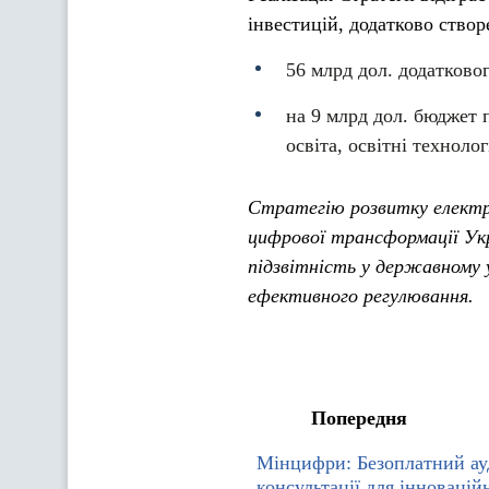
інвестицій, додатково ство
56 млрд дол. додатково
на 9 млрд дол. бюджет 
освіта, освітні технолог
Стратегію розвитку електро
цифрової трансформації Ук
підзвітність у державному у
ефективного регулювання.
Попередня
Мінцифри: Безоплатний ау
консультації для інноваці