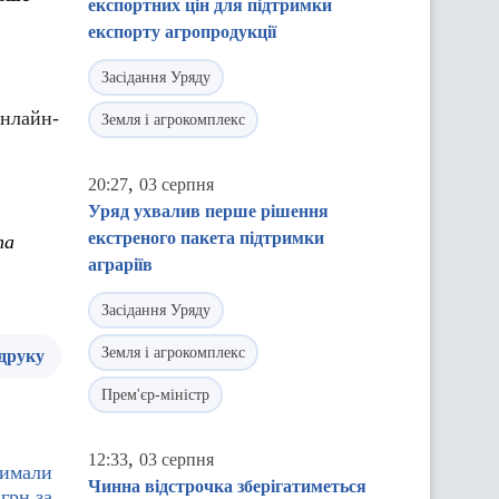
експортних цін для підтримки
експорту агропродукції
Засідання Уряду
онлайн-
Земля і агрокомплекс
,
20:27
03 серпня
Уряд ухвалив перше рішення
екстреного пакета підтримки
та
аграріїв
Засідання Уряду
Земля і агрокомплекс
 друку
Прем'єр-міністр
,
12:33
03 серпня
римали
Чинна відстрочка зберігатиметься
грн за