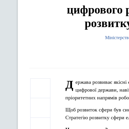
цифрового 
розвитк
Міністерств
Д
ержава розвиває якісні
цифрової держави, наві
пріоритетних напрямів робо
Щоб розвиток сфери був сис
Стратегію розвитку сфери е