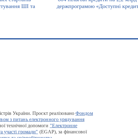
стування ШІ та
держпрограмою «Доступні кредит
істрів України. Проєкт реалізовано
Фондом
вом з питань електронного урядування
ої технічної допомоги
"Електронне
та участі громади"
(EGAP), за фінансової
итку та співробітництва