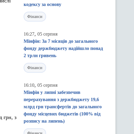
числі
кодексу за основу
Фінанси
,
16:27
05 серпня
Мінфін: За 7 місяців до загального
фонду держбюджету надійшло понад
2 трлн гривень
Фінанси
,
16:10
05 серпня
Мінфін у липні забезпечив
перерахування з держбюджету 19,6
млрд грн трансфертів до загального
фонду місцевих бюджетів (100% від
 грн, з
розпису на липень)
Фінанси