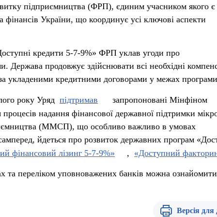
звитку підприємництва (ФРП), єдиним учасником якого є
а фінансів України, що координує усі ключові аспекти
оступні кредити 5-7-9%» ФРП уклав угоди про
ми. Держава продовжує здійснювати всі необхідні компен
 за укладеними кредитними договорами у межах програми
лого року Уряд
підтримав
запропоновані Мінфіном
 процесів надання фінансової державної підтримки мікро
риємництва (ММСП), що особливо важливо в умовах
самперед, йдеться про розвиток державних програм «Дос
ий фінансовий лізинг 5-7-9%»
,
«Доступний фактори
ах та переліком уповноважених банків можна ознайомити
Версія для