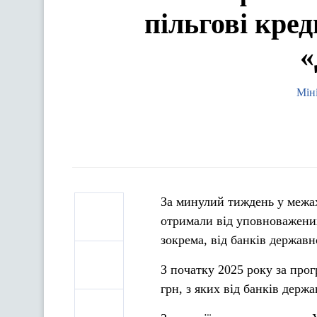
пільгові кре
«
Мін
За минулий тиждень у межа
отримали від уповноважених
зокрема, від банків державн
З початку 2025 року за про
грн, з яких від банків держ