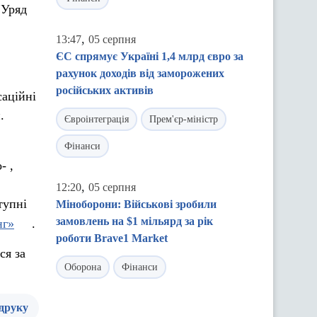
 Уряд
,
13:47
05 серпня
ЄС спрямує Україні 1,4 млрд євро за
рахунок доходів від заморожених
російських активів
саційні
.
Євроінтеграція
Прем'єр-міністр
Фінанси
- ,
,
12:20
05 серпня
тупні
Міноборони: Військові зробили
замовлень на $1 мільярд за рік
нг»
.
роботи Brave1 Market
ся за
Оборона
Фінанси
 друку