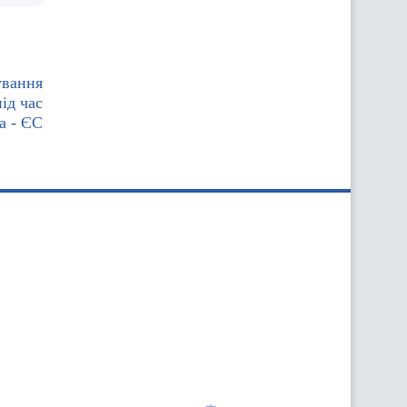
ування
ід час
а - ЄС