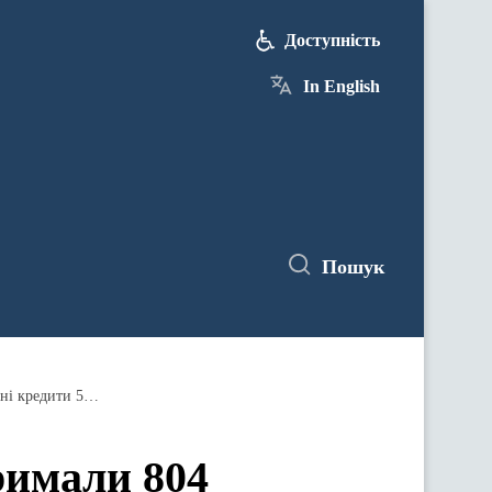
Доступність
In English
Пошук
Мінфін: За тиждень підприємці отримали 804 пільгові кредити на 2,2 млрд грн за держпрограмою «Доступні кредити 5-7-9%»
римали 804