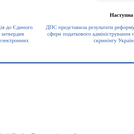
Наступна
ція до Єдиного
ДПС представила результати реформ
 затвердив
сфери податкового адміністрування п
 електронних
скринінгу Україн