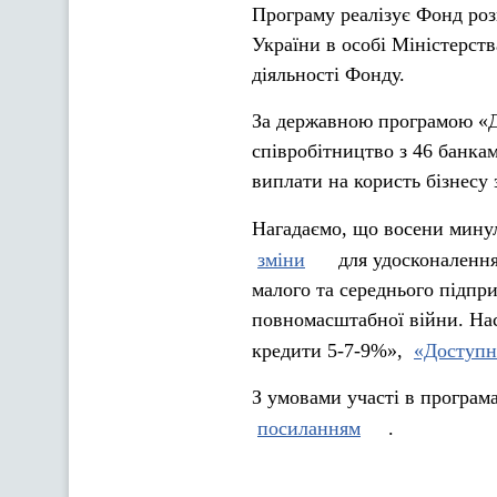
Програму реалізує Фонд ро
України в особі Міністерств
діяльності Фонду.
За державною програмою «Д
співробітництво з 46 банка
виплати на користь бізнесу
Нагадаємо, що восени мину
зміни
для удосконалення
малого та середнього підп
повномасштабної війни. На
кредити 5-7-9%»,
«Доступн
З умовами участі в програм
посиланням
.