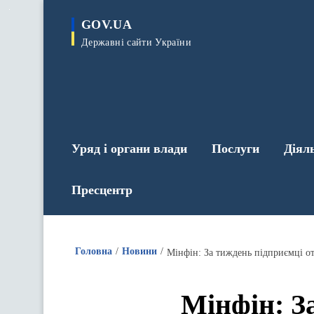
до
основного
GOV.UA
вмісту
Державні сайти України
Уряд і органи влади
Послуги
Діял
Пресцентр
Головна
Новини
Мінфін: З