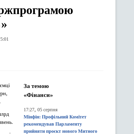
держпрограмою
%»
15:01
ємці
За темою
грн,
«Фінанси»
.
,
17:27
05 серпня
млрд
Мінфін: Профільний Комітет
ивень.
рекомендував Парламенту
прийняти проєкт нового Митного