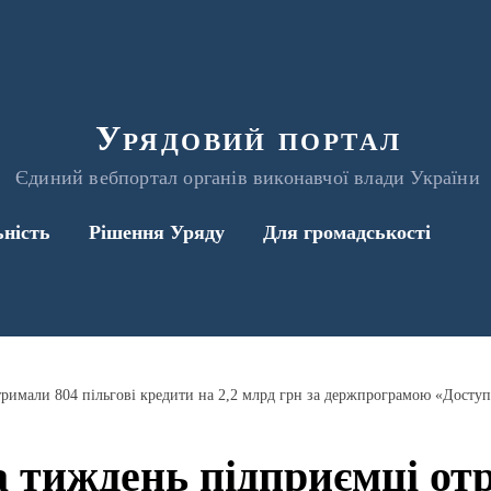
Урядовий портал
Єдиний вебпортал органів виконавчої влади України
ьність
Рішення Уряду
Для громадськості
а тиждень підприємці от