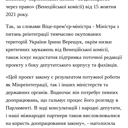
через право» (Венеційської комісії) від 15 жовтня
2021 року.
Так, за словами Віце-прем’єр-міністра - Міністра з
питань реінтеграції тимчасово окупованих
територій України Ірини Верещук, окрім низки
критичних зауважень від Венеційської комісії,
також існує недостатня підтримка поточної редакції
проекту з боку депутатського корпусу та фахівців.
«Цей проект закону є результатом потужної роботи
як Мінреінтеграції, так і інших міністерств та
державних органів. Водночас він потребує певних
доопрацювань, що гальмує процес його розгляду в
Парламенті. В ході консультацій і народні депутати,
і наші міжнародні партнери також висловлювалися
на користь доопрацювання закону», - наголосила