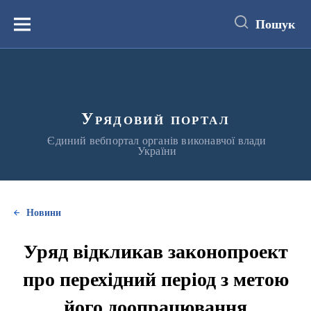
до
основного
Пошук
вмісту
Меню
Урядовий портал
Єдиний вебпортал органів виконавчої влади
України
Новини
Уряд відкликав законопроект
про перехідний період з метою
його доопрацювання