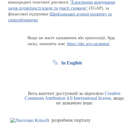
міжнародної технічної допомоги
"Електронне врядування
задля підзвітності влади та участі громади"
(EGAP), за
фінансової підтримки
Швейцарської агенції розвитку та
співробітництва
Якщо ви маєте зауваження або пропозиції, будь
ласка, напишіть нам:
https://ukc.gov.ua/appeal
In English
Весь контент доступний за ліцензією
Creative
Commons Attribution 4.0 International license
, якщо
не зазначено інше
розробник порталу