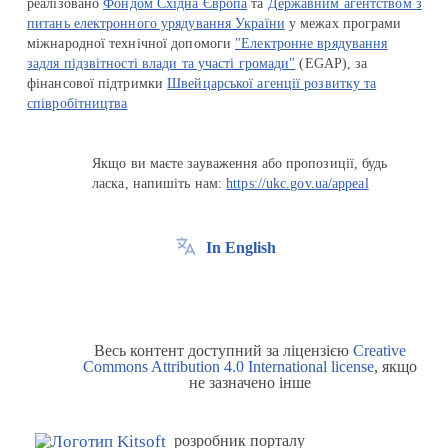
реалізовано
Фондом Східна Європа
та
Державним агентством з
питань електронного урядування України
у межах програми
міжнародної технічної допомоги
"Електронне врядування
задля підзвітності влади та участі громади"
(EGAP), за
фінансової підтримки
Швейцарської агенції розвитку та
співробітництва
Якщо ви маєте зауваження або пропозиції, будь
ласка, напишіть нам:
https://ukc.gov.ua/appeal
In English
Весь контент доступний за ліцензією
Creative
Commons Attribution 4.0 International license
, якщо
не зазначено інше
розробник порталу