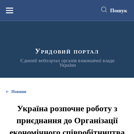
до
основного
Пошук
вмісту
Меню
Урядовий портал
Єдиний вебпортал органів виконавчої влади
України
Новини
Україна розпочне роботу з
приєднання до Організації
економічного співробітництва