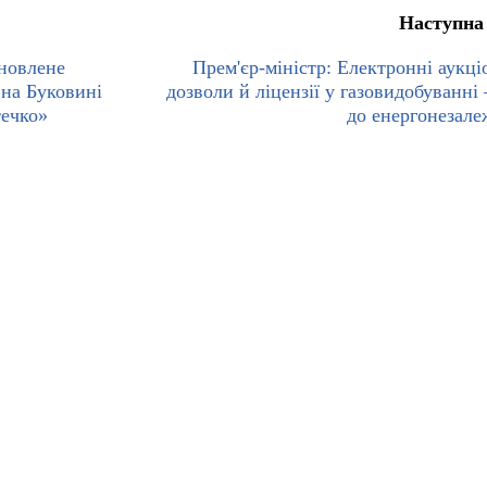
Наступна
новлене
Прем'єр-міністр: Електронні аукці
 на Буковині
дозволи й ліцензії у газовидобуванні 
ечко»
до енергонезале