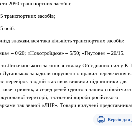
б та 2090 транспортних засобів;
35
транспортних засобів;
5 осіб.
виїзд знаходилася така кількість транспортних засобів:
ка» – 0/20; «Новотроїцьке» – 5/50; «Гнутове» – 20/15.
та Лисичанського загонів зі складу Об’єднаних сил у К
я Луганська» завадили порушенню правил перевезення в
ас перевірок
в одній з автівок виявили
підшипники для
 тисяч гривень, а серед речей одного з наших співвітчизн
окупованої території,
тютюнові вироби російського
арками так званої «ЛНР»
. Товари вилучені представник
Версія для