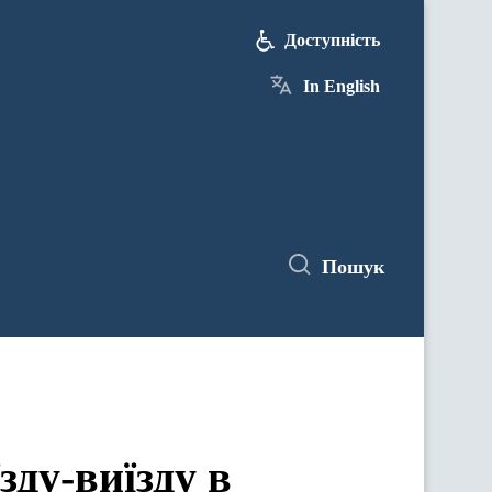
Доступність
In English
Пошук
зду-виїзду в