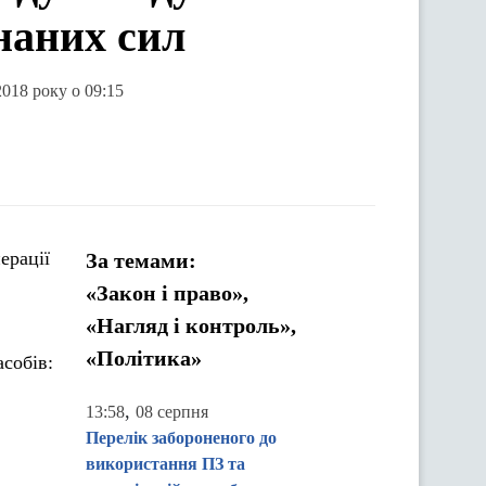
наних сил
2018 року о 09:15
ерації
За темами:
«Закон і право»,
«Нагляд і контроль»,
«Політика»
асобів:
,
13:58
08 серпня
Перелік забороненого до
використання ПЗ та