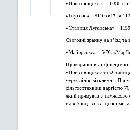
«Новотроїцьке» –
10830
осі
«Гнутове» –
5110
осіб та
11
«Станиця Луганська» – 1159
Сьогодні зранку на в’їзд та 
«Майорське» – 5/70; «Мар’їн
Прикордонники Донецького 
«
Новотроїцьке
» та «Станиц
через
лінію зіткнення. Під ч
сільгосптехніки вартістю 70
який прямував з тимчасово 
виробництва з акцизними м