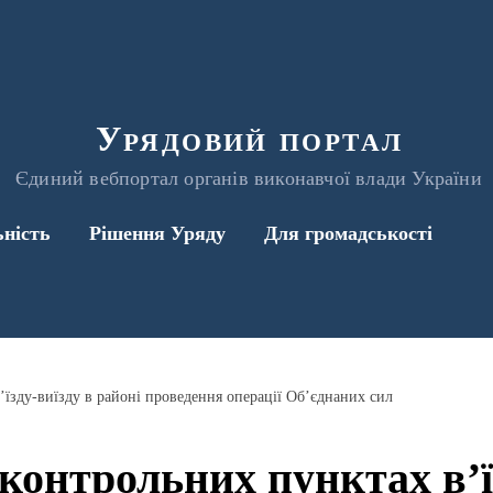
Урядовий портал
Єдиний вебпортал органів виконавчої влади України
ьність
Рішення Уряду
Для громадськості
’їзду-виїзду в районі проведення операції Об’єднаних сил
контрольних пунктах в’ї