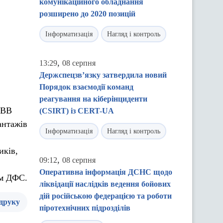
комунікаційного обладнання
розширено до 2020 позицій
Інформатизація
Нагляд і контроль
,
13:29
08 серпня
Держспецзв’язку затвердила новий
Порядок взаємодії команд
реагування на кіберінциденти
ПВВ
(CSIRT) із CERT-UA
антажів
Інформатизація
Нагляд і контроль
иків,
,
09:12
08 серпня
Оперативна інформація ДСНС щодо
ам ДФС.
ліквідації наслідків ведення бойових
дій російською федерацією та роботи
 друку
піротехнічних підрозділів