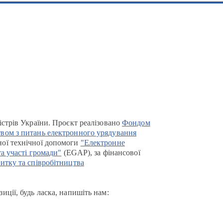
істрів України. Проєкт реалізовано
Фондом
вом з питань електронного урядування
ої технічної допомоги
"Електронне
та участі громади"
(EGAP), за фінансової
итку та співробітництва
иції, будь ласка, напишіть нам: