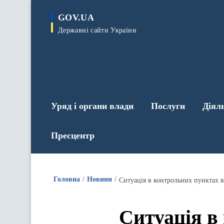
до
основного
GOV.UA
вмісту
Державні сайти України
Уряд і органи влади
Послуги
Діял
Пресцентр
Головна
Новини
Ситуація в контрольних пунктах в
Ситуація в 