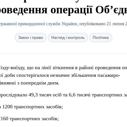
роведення операції Об’єд
ержавної прикордонної служби України
, опубліковано 21 липня 
Закон і право
Нагляд і контроль
Політика
зду-виїзду, що на лінії зіткнення в районі проведення оп
ї доби спостерігалося незначне збільшення пасажиро-
івнянні з попереднім днем.
ослідувало 49,3 тисяч осіб та 6,6 тисячі транспортних з
а 1200 транспортних засобів;
2160
транспортних засобів;