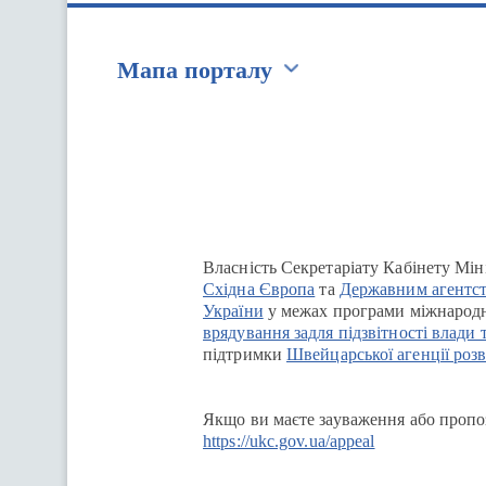
Мапа порталу
Перейти на сайт Ukraine.ua
Власність Секретаріату Кабінету Мін
Східна Європа
та
Державним агентст
України
у межах програми міжнародн
врядування задля підзвітності влади 
підтримки
Швейцарської агенції розв
Якщо ви маєте зауваження або пропоз
https://ukc.gov.ua/appeal