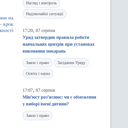
Нагляд і контроль
Надзвичайні ситуації
они на
– крок
жності
,
17:20
07 серпня
Уряд затвердив правила роботи
навчальних центрів при установах
виконання покарань
Закон і право
Засідання Уряду
Освіта і наука
,
17:07
07 серпня
Мін’юст роз’яснює: чи є обмеження
у виборі імені дитини?
Закон і право