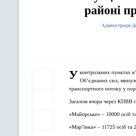
районі п
Адміністрація Д
У
контрольних пунктах в’ї
Об’єднаних сил, минуло
транспортного потоку у пор
Загалом вчора через КПВВ пр
«Майорське» – 10000 осіб т
«Мар’їнка» –
11725
осіб та