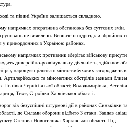
ктура.
ході та півдні України залишається складною.
му напрямках оперативна обстановка без суттєвих змін.
руповань не виявлено. Визначені підрозділи збройних с
я у прикордонних з Україною районах.
ському напрямках противник зберігає військову присутн
одить диверсійно-розвідувальну діяльність, здійснює об
рії рф, нарощує щільність мінно-вибухових загороджень 
. Артилерійських та мінометних обстрілів зазнали близь
х Попівка Чернігівської області; Володимирівка, Веселів
ариця, Тихе, Строївка Харківської області.
орог вів безуспішні штурмові дії в районах Синьківки т
бласті, де Силами оборони відбито 3 атаки. Завдав авіа
ункту Степова-Новоселівка Харківської області. Під