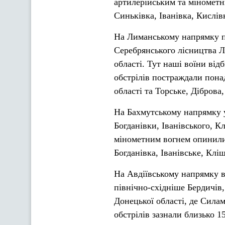
артилерійським та мінометн
Синьківка, Іванівка, Кислів
На Лиманському напрямку пр
Серебрянського лісництва Л
області. Тут наші воїни від
обстрілів постраждали понад
області та Торське, Діброва
На Бахмутському напрямку у
Богданівки, Іванівського, К
мінометним вогнем опинилис
Богданівка, Іванівське, Клі
На Авдіївському напрямку в
північно-східніше Бердичів
Донецької області, де Сила
обстрілів зазнали близько 1