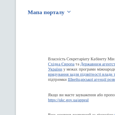
Мапа порталу
Перейти на сайт Ukraine.ua
Власність Секретаріату Кабінету Мін
Східна Європа
та
Державним агентст
України
у межах програми міжнародн
врядування задля підзвітності влади 
підтримки
Швейцарської агенції розв
Якщо ви маєте зауваження або пропоз
https://ukc.gov.ua/appeal
Весь контент доступний за ліцензією