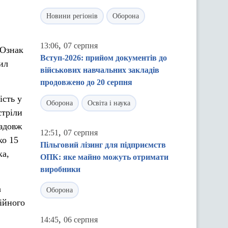
Новини регіонів
Оборона
,
13:06
07 серпня
 Ознак
Вступ-2026: прийом документів до
ил
військових навчальних закладів
продовжено до 20 серпня
ість у
Оборона
Освіта і наука
стріли
вздовж
,
12:51
07 серпня
ко 15
Пільговий лізинг для підприємств
ка,
ОПК: яке майно можуть отримати
виробники
а
Оборона
ційного
,
14:45
06 серпня