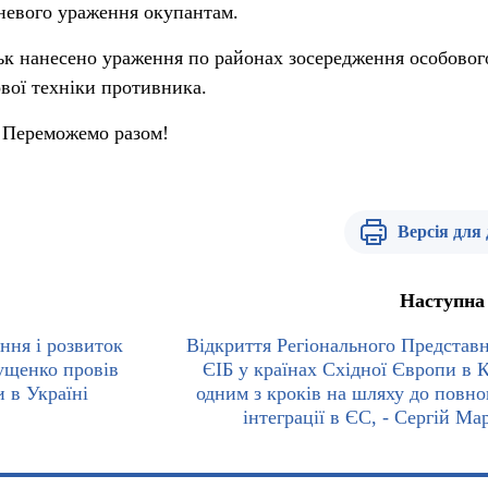
невого ураження окупантам.
ьк нанесено ураження по районах зосередження особовог
ової техніки противника.
 Переможемо разом!
Версія для
Наступна
ння і розвиток
Відкриття Регіонального Представ
ущенко провів
ЄІБ у країнах Східної Європи в К
 в Україні
одним з кроків на шляху до повно
інтеграції в ЄС, - Сергій Ма