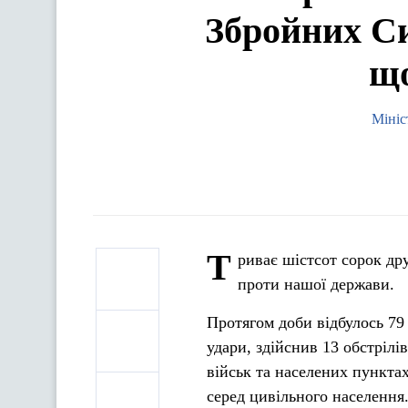
Збройних Си
що
Мініс
Т
риває шістсот сорок дру
проти нашої держави.
Протягом доби відбулось 79 
удари, здійснив 13 обстріл
військ та населених пунктах
серед цивільного населення