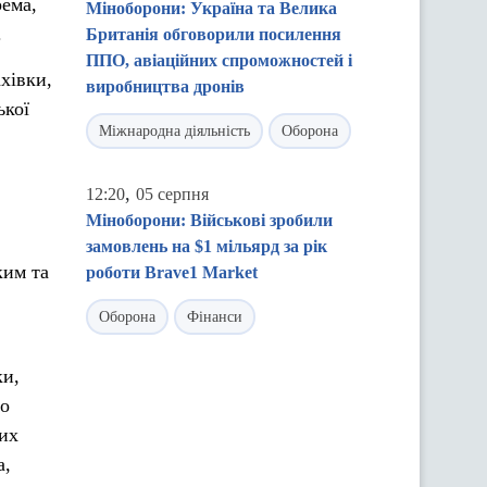
рема,
Міноборони: Україна та Велика
.
Британія обговорили посилення
ППО, авіаційних спроможностей і
хівки,
виробництва дронів
ької
Міжнародна діяльність
Оборона
,
12:20
05 серпня
Міноборони: Військові зробили
замовлень на $1 мільярд за рік
ким та
роботи Brave1 Market
Оборона
Фінанси
ки,
го
них
а,