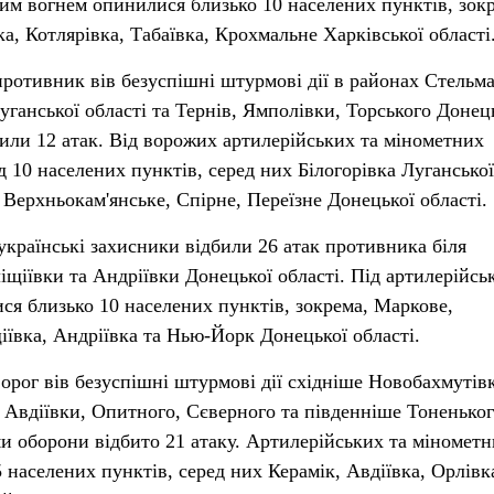
им вогнем опинилися близько 10 населених пунктів, зок
ка, Котлярівка, Табаївка, Крохмальне Харківської області
отивник вів безуспішні штурмові дії в районах Стельма
уганської області та Тернів, Ямполівки, Торського Донец
били 12 атак. Від ворожих артилерійських та мінометних
 10 населених пунктів, серед них Білогорівка Луганської
, Верхньокам'янське, Спірне, Переїзне Донецької області.
країнські захисники відбили 26 атак противника біля
ліщіївки та Андріївки Донецької області. Під артилерійсь
я близько 10 населених пунктів, зокрема, Маркове,
щіївка, Андріївка та Нью-Йорк Донецької області.
орог вів безуспішні штурмові дії східніше Новобахмутів
, Авдіївки, Опитного, Сєверного та південніше Тоненько
ми оборони відбито 21 атаку. Артилерійських та міномет
5 населених пунктів, серед них Керамік, Авдіївка, Орлівк