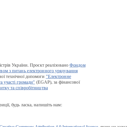
істрів України. Проєкт реалізовано
Фондом
вом з питань електронного урядування
ої технічної допомоги
"Електронне
та участі громади"
(EGAP), за фінансової
итку та співробітництва
иції, будь ласка, напишіть нам:
Creative Commons Attribution 4.0 International license
, якщо не зазн