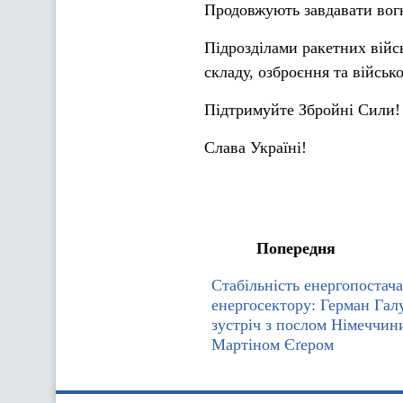
Продовжують завдавати вог
Підрозділами ракетних війс
складу, озброєння та військ
Підтримуйте Збройні Сили!
Слава Україні!
Попередня
Стабільність енергопостача
енергосектору: Герман Гал
зустріч з послом Німеччини
Мартіном Єґером