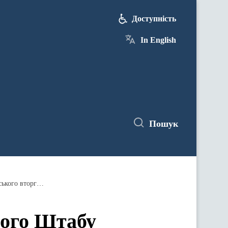
Доступність
In English
Пошук
Оперативна інформація Генерального Штабу Збройних Сил України станом на 18:00 27.11.2023 щодо російського вторгнення
ного Штабу