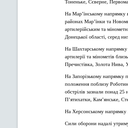
Тоненьке, Сєверне, Первома
На Мар’їнському напрямку во
районах Мар’їнки та Новоми
артилерійським та мінометн
Донецької області, серед ни
На Шахтарському напрямку в
артилерії та мінометів близ
Пречистівка, Золота Нива, 
На Запорізькому напрямку п
положення поблизу Роботино
обстрілів зазнали понад 25
П’ятихатки, Кам’янське, Сте
На Херсонському напрямку п
Сили оборони надалі утриму