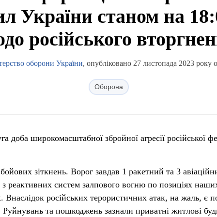
л України станом на 18:0
до російського вторгне
терство оборони України
, опубліковано 27 листопада 2023 року о
Оборона
га доба широкомасштабної збройної агресії російської фе
бойових зіткнень. Ворог завдав 1 ракетний та 3 авіаційн
ів з реактивних систем залпового вогню по позиціях наши
. Внаслідок російських терористичних атак, на жаль, є п
. Руйнувань та пошкоджень зазнали приватні житлові бу