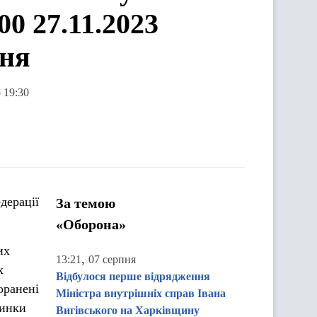
0 27.11.2023
ння
 19:30
дерації
За темою
«Оборона»
их
,
13:21
07 серпня
х
Відбулося перше відрядження
оранені
Міністра внутрішніх справ Івана
динки
Вигівського на Харківщину