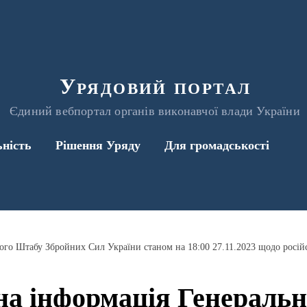
Урядовий портал
Єдиний вебпортал органів виконавчої влади України
ьність
Рішення Уряду
Для громадськості
а інформація Генераль