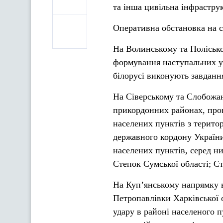
та інша цивільна інфрастру
Оперативна обстановка на с
На Волинському та Полісько
формування наступальних уг
білорусі виконують завданн
На Сіверському та Слобожан
прикордонних районах, пров
населених пунктів з терито
державного кордону України
населених пунктів, серед ни
Степок Сумської області; Ст
На Куп’янському напрямку в
Петропавлівки Харківської о
удару в районі населеного п