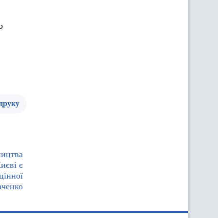
о
 друку
ництва
иєві є
цінної
рченко