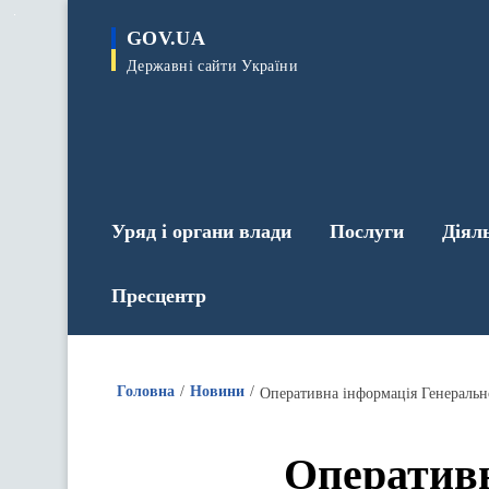
до
основного
GOV.UA
вмісту
Державні сайти України
Уряд і органи влади
Послуги
Діял
Пресцентр
Головна
Новини
Оперативн