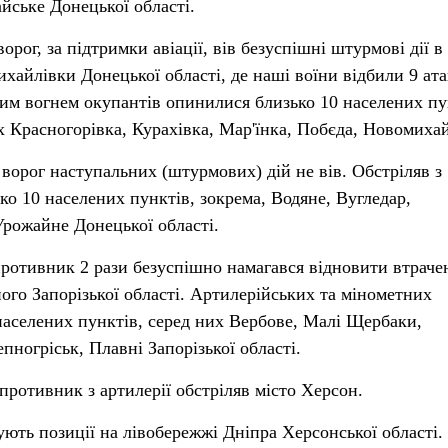
йське Донецької області.
рог, за підтримки авіації, вів безуспішні штурмові дії в
хайлівки Донецької області, де наші воїни відбили 9 ата
им вогнем окупантів опинилися близько 10 населених пу
х Красногорівка, Курахівка, Мар'їнка, Побєда, Новомихай
орог наступальних (штурмових) дій не вів. Обстріляв з
ько 10 населених пунктів, зокрема, Водяне, Вугледар,
Урожайне Донецької області.
ротивник 2 рази безуспішно намагався відновити втраче
го Запорізької області. Артилерійських та мінометних
 населених пунктів, серед них Вербове, Малі Щербаки,
пногріськ, Плавні Запорізької області.
ротивник з артилерії обстріляв місто Херсон.
ють позиції на лівобережжі Дніпра Херсонської області.