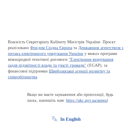
Перейти на сайт Ukraine.ua
Власність Секретаріату Кабінету Міністрів України. Проєкт
реалізовано
Фондом Східна Європа
та
Державним агентством з
питань електронного урядування України
у межах програми
міжнародної технічної допомоги
"Електронне врядування
задля підзвітності влади та участі громади"
(EGAP), за
фінансової підтримки
Швейцарської агенції розвитку та
співробітництва
Якщо ви маєте зауваження або пропозиції, будь
ласка, напишіть нам:
https://ukc.gov.ua/appeal
In English