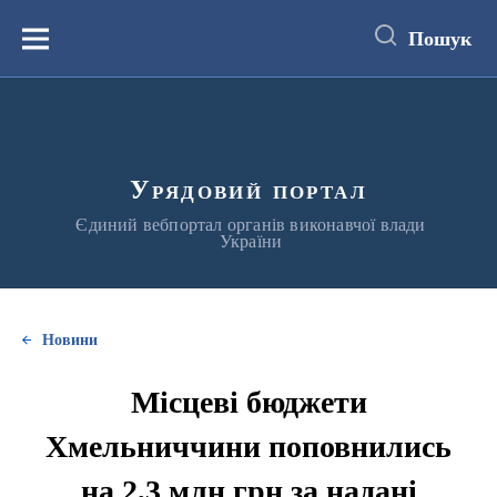
до
основного
Пошук
вмісту
Меню
Урядовий портал
Єдиний вебпортал органів виконавчої влади
України
Новини
Місцеві бюджети
Хмельниччини поповнились
на 2,3 млн грн за надані