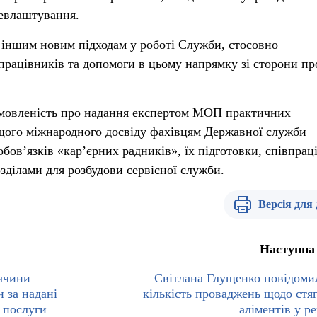
цевлаштування.
 іншим новим підходам у роботі Служби, стосовно
працівників та допомоги в цьому напрямку зі сторони пр
домовленість про надання експертом МОП практичних
щого міжнародного досвіду фахівцям Державної служби
бов’язків «кар’єрних радників», їх підготовки, співпраці
ділами для розбудови сервісної служби.
Версія для
Наступна
ччини
Світлана Глущенко повідоми
 за надані
кількість проваджень щодо стя
 послуги
аліментів у ре