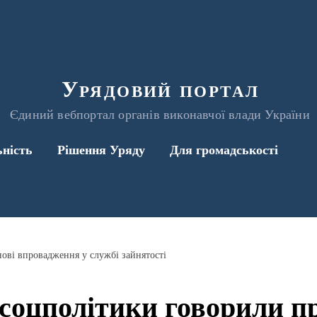
Урядовий портал
Єдиний вебпортал органів виконавчої влади України
ьність
Рішення Уряду
Для громадськості
ові впровадження у службі зайнятості
соцполітики говорили пр