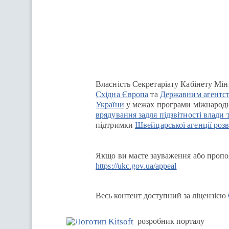
Перейти на сайт Ukraine.ua
Власність Секретаріату Кабінету Мін
Східна Європа
та
Державним агентст
України
у межах програми міжнародн
врядування задля підзвітності влади 
підтримки
Швейцарської агенції розв
Якщо ви маєте зауваження або пропоз
https://ukc.gov.ua/appeal
Весь контент доступний за ліцензією
розробник порталу