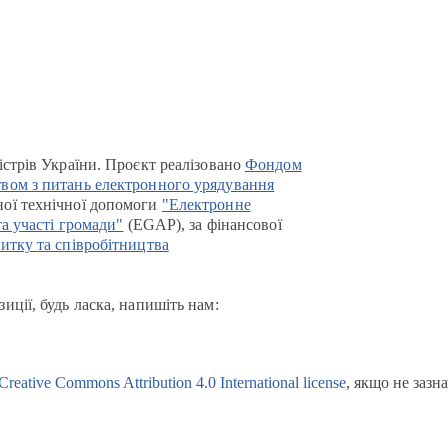
істрів України. Проєкт реалізовано
Фондом
вом з питань електронного урядування
ої технічної допомоги
"Електронне
та участі громади"
(EGAP), за фінансової
итку та співробітництва
иції, будь ласка, напишіть нам:
Creative Commons Attribution 4.0 International license
, якщо не зазн