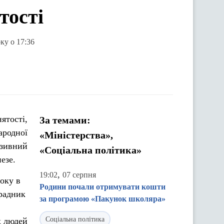
тості
ку о 17:36
ятості,
За темами:
родної
«Міністерства»,
юзивний
«Соціальна політика»
езе.
,
19:02
07 серпня
оку в
Родини почали отримувати кошти
 радник
за програмою «Пакунок школяра»
Соціальна політика
х людей