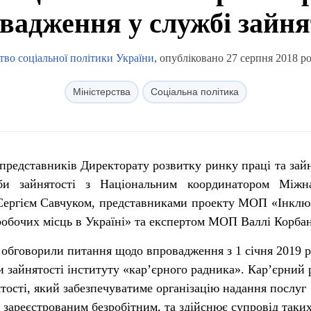
вадження у службі зайня
тво соціальної політики України
, опубліковано 27 серпня 2018 ро
Міністерства
Соціальна політика
 представників Директорату розвитку ринку праці та зайн
би зайнятості з Національним координатором Міжна
ні Сергієм Савчуком, представниками проекту МОП «Інкл
робочих місць в Україні» та експертом МОП Валлі Корбан
, обговорили питання щодо впровадження з 1 січня 2019 р
и зайнятості інституту «кар’єрного радника». Кар’єрний
тості, який забезпечуватиме організацію надання послуг
, зареєстрованим безробітним, та здійснює супровід таки