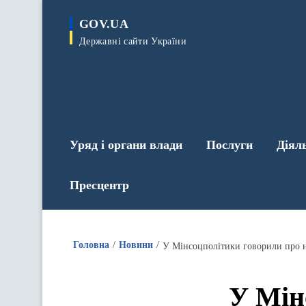
до
основного
GOV.UA
вмісту
Державні сайти України
Уряд і органи влади
Послуги
Діял
Пресцентр
Головна
Новини
У Мінсоцполітики говорили про н
У Мін