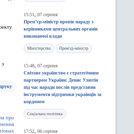
,
15:51
07 серпня
Прем’єр-міністр провів нараду з
оекту
керівниками центральних органів
виконавчої влади
Міністерства
Прем'єр-міністр
 з
,
15:48
07 серпня
Світове українство є стратегічним
партнером України: Денис Улютін
 друку
під час наради послів представив
інструменти підтримки українців за
кордоном
Соціальна політика
ла про
гнення
гіонах
,
17:52
06 серпня