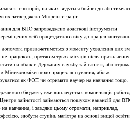
лася з територій, на яких ведуться бойові дії або тимчас
яких затверджено Мінреінтеграції;
вання для ВПО запроваджено додаткові інструменти
ереміщених осіб працездатного віку до працевлаштуванн
 допомога призначатиметься з моменту ухвалення цих змі
ле не працюють, протягом трьох місяців після призначення
 стати на облік в Державну службу зайнятості, або отрим
ми Мінекономіки щодо працевлаштування, або ж
руватися як ФОП чи отримати ваучер на навчання тощо.
державного бюджету вже виплачується компенсація робот
Центри зайнятості займаються пошуком вакансій для ВП
 на навчання, і завдяки цьому отримати, наприклад,
фесією, здобути ступінь магістра на основі вищої освіти