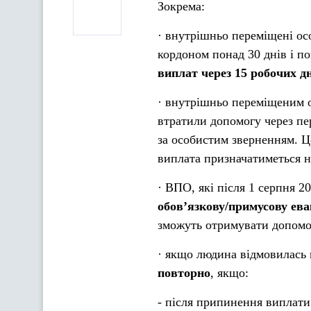
Зокрема:
· внутрішньо переміщені ос
кордоном понад 30 днів і п
виплат через 15 робочих д
· внутрішньо переміщеним 
втратили допомогу через пе
за особистим зверненням. Ц
виплата призначатиметься на
· ВПО, які після 1 серпня 
обов’язкову/примусову ев
зможуть отримувати допомог
· якщо людина відмовилась 
повторно
, якщо:
- після припинення виплат