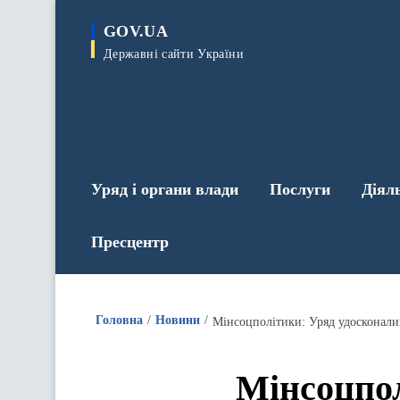
до
основного
GOV.UA
вмісту
Державні сайти України
Уряд і органи влади
Послуги
Діял
Пресцентр
Головна
Новини
Мінсоцполітики: Уряд удосконал
Мінсоцпол