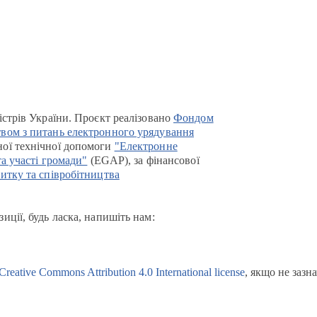
істрів України. Проєкт реалізовано
Фондом
вом з питань електронного урядування
ої технічної допомоги
"Електронне
та участі громади"
(EGAP), за фінансової
итку та співробітництва
иції, будь ласка, напишіть нам:
Creative Commons Attribution 4.0 International license
, якщо не зазн