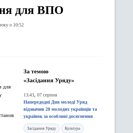
ння для ВПО
року о 10:52
За темою
«Засідання Уряду»
и для
у
,
13:43
07 серпня
Напередодні Дня молоді Уряд
відзначив 20 молодих українців та
станов
українок за особливі досягнення
Засідання Уряду
Культура