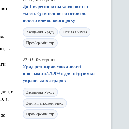
До 1 вересня всі заклади освіти
ово
мають бути повністю готові до
нового навчального року
Засідання Уряду
Освіта і наука
я.
Прем'єр-міністр
н, та
,
22:03
06 серпня
ати
Уряд розширив можливості
програми «5-7-9%» для підтримки
українських аграріїв
одавцю
Засідання Уряду
О. Є
Земля і агрокомплекс
 за
Прем'єр-міністр