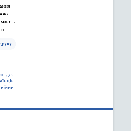
мання
жкою
и мають
нт.
 друку
ів для
аїнців
 війни