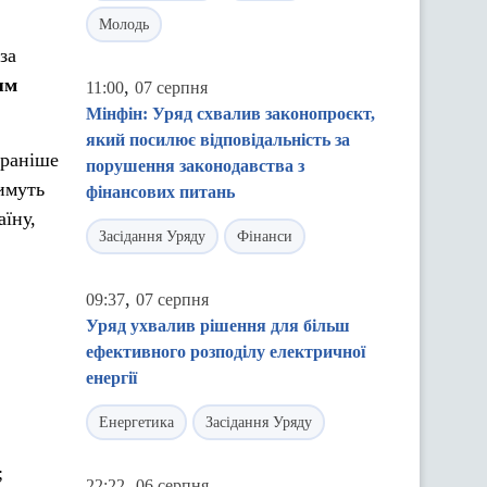
Молодь
за
ям
,
11:00
07 серпня
Мінфін: Уряд схвалив законопроєкт,
який посилює відповідальність за
 раніше
порушення законодавства з
имуть
фінансових питань
їну,
Засідання Уряду
Фінанси
,
09:37
07 серпня
Уряд ухвалив рішення для більш
ефективного розподілу електричної
енергії
Енергетика
Засідання Уряду
;
,
22:22
06 серпня