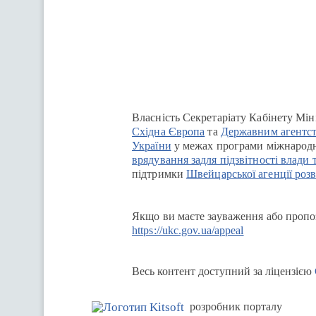
Перейти на сайт Ukraine.ua
Власність Секретаріату Кабінету Мін
Східна Європа
та
Державним агентст
України
у межах програми міжнародн
врядування задля підзвітності влади 
підтримки
Швейцарської агенції розв
Якщо ви маєте зауваження або пропоз
https://ukc.gov.ua/appeal
Весь контент доступний за ліцензією
розробник порталу