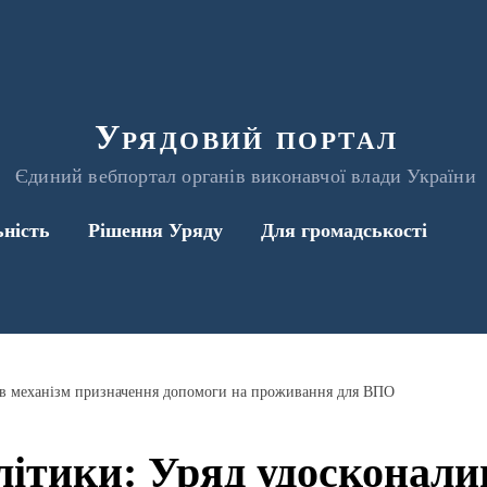
Урядовий портал
Єдиний вебпортал органів виконавчої влади України
ьність
Рішення Уряду
Для громадськості
ив механізм призначення допомоги на проживання для ВПО
ітики: Уряд удосконали