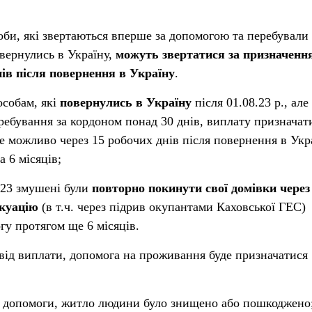
оби, які звертаються вперше за допомогою та перебували 
овернулись в Україну,
можуть звертатися за призначенн
нів після повернення в Україну
.
особам, які
повернулись в Україну
після 01.08.23 р., але
ребування за кордоном понад 30 днів, виплату призначат
е можливо через 15 робочих днів після повернення в Укра
 6 місяців;
2023 змушені були
повторно покинути свої домівки через
акуацію
(в т.ч. через підрив окупантами Каховської ГЕС)
у протягом ще 6 місяців.
від виплати, допомога на проживання буде призначатися
и допомоги, житло людини було знищено або пошкоджено