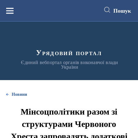
до
основного
Пошук
вмісту
Меню
Урядовий портал
Єдиний вебпортал органів виконавчої влади
України
Новини
Мінсоцполітики разом зі
структурами Червоного
Хреста запровадять додаткові