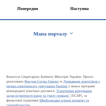
Попередня
Наступна
Мапа порталу
Перейти на сайт Ukraine.ua
Власність Секретаріату Кабінету Міністрів України. Проєкт
реалізовано
Фондом Східна Європа
та
Державним агентством з
питань електронного урядування України
у межах програми
міжнародної технічної допомоги
"Електронне врядування
задля підзвітності влади та участі громади"
(EGAP), за
фінансової підтримки
Швейцарської агенції розвитку та
співробітництва