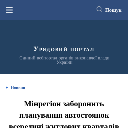
до
основного
Пошук
вмісту
Меню
Урядовий портал
Єдиний вебпортал органів виконавчої влади
України
Новини
Мінрегіон заборонить
планування автостоянок
всередині житлових кварталів