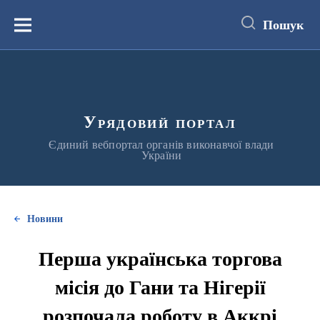
до
основного
Пошук
вмісту
Меню
Урядовий портал
Єдиний вебпортал органів виконавчої влади
України
Новини
Перша українська торгова
місія до Гани та Нігерії
розпочала роботу в Аккрі