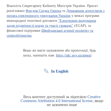
Власність Секретаріату Кабінету Міністрів України. Проєкт
реалізовано
Фондом Східна Європа
та
Державним агентством з
питань електронного урядування України
у межах програми
міжнародної технічної допомоги
"Електронне врядування
задля підзвітності влади та участі громади"
(EGAP), за
фінансової підтримки
Швейцарської агенції розвитку та
співробітництва
Якщо ви маєте зауваження або пропозиції, будь
ласка, напишіть нам:
https://ukc.gov.ua/appeal
In English
Весь контент доступний за ліцензією
Creative
Commons Attribution 4.0 International license
, якщо
не зазначено інше