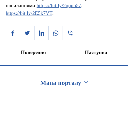
посиланнями
https://bit.ly/2qquq57
,
https://bit.ly/2E5k7VT
.
Попередня
Наступна
Мапа порталу
Перейти на сайт Ukraine.ua