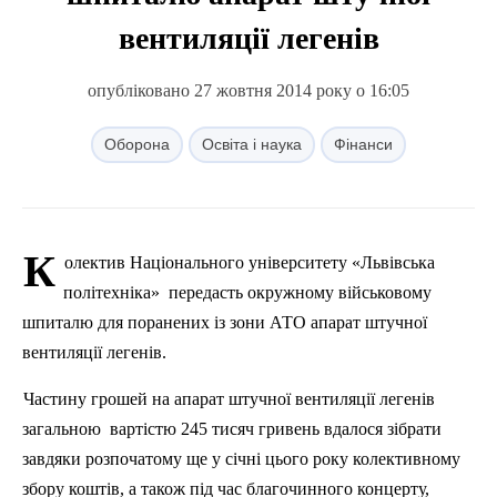
вентиляції легенів
опубліковано 27 жовтня 2014 року о 16:05
Оборона
Освіта і наука
Фінанси
К
олектив Національного університету «Львівська
політехніка»
передасть
окружному
військовому
шпиталю для поранених із зони АТО апарат штучної
вентиляції легенів.
Частину грошей на апарат штучної вентиляції легенів
загальною
вартістю 245 тисяч гривень вдалося зібрати
завдяки розпочатому ще у січні цього року колективному
збору коштів, а також
п
ід час благочинного концерту,