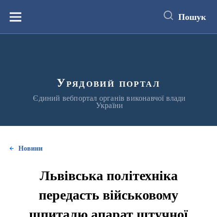
до
основного
Пошук
вмісту
Меню
Урядовий портал
Єдиний вебпортал органів виконавчої влади
України
Новини
Львівська політехніка
передасть військовому
шпиталю апарат штучної