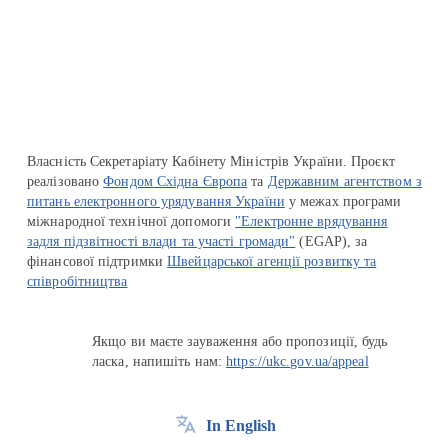
Перейти на сайт Ukraine.ua
Власність Секретаріату Кабінету Міністрів України. Проєкт
реалізовано
Фондом Східна Європа
та
Державним агентством з
питань електронного урядування України
у межах програми
міжнародної технічної допомоги
"Електронне врядування
задля підзвітності влади та участі громади"
(EGAP), за
фінансової підтримки
Швейцарської агенції розвитку та
співробітництва
Якщо ви маєте зауваження або пропозиції, будь
ласка, напишіть нам:
https://ukc.gov.ua/appeal
In English