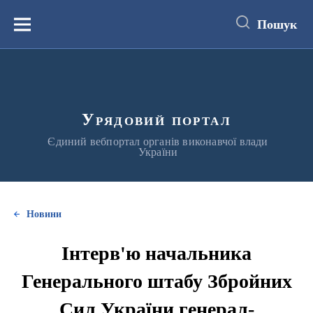
до
основного
Пошук
вмісту
Меню
Урядовий портал
Єдиний вебпортал органів виконавчої влади
України
Новини
Інтерв'ю начальника
Генерального штабу Збройних
Сил України генерал-