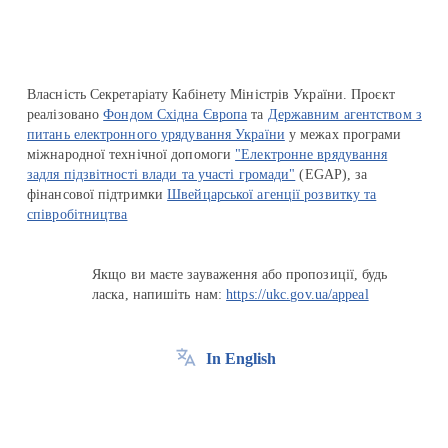
Власність Секретаріату Кабінету Міністрів України. Проєкт
реалізовано
Фондом Східна Європа
та
Державним агентством з
питань електронного урядування України
у межах програми
міжнародної технічної допомоги
"Електронне врядування
задля підзвітності влади та участі громади"
(EGAP), за
фінансової підтримки
Швейцарської агенції розвитку та
співробітництва
Якщо ви маєте зауваження або пропозиції, будь
ласка, напишіть нам:
https://ukc.gov.ua/appeal
In English