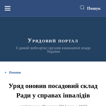
до
основного
Пошук
вмісту
Меню
Урядовий портал
Єдиний вебпортал органів виконавчої влади
України
Новини
Уряд оновив посадовий склад
Ради у справах інвалідів