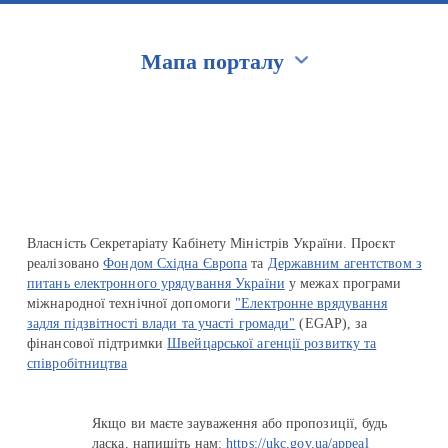
Мапа порталу
Перейти на сайт Ukraine.ua
Власність Секретаріату Кабінету Міністрів України. Проєкт
реалізовано
Фондом Східна Європа
та
Державним агентством з
питань електронного урядування України
у межах програми
міжнародної технічної допомоги
"Електронне врядування
задля підзвітності влади та участі громади"
(EGAP), за
фінансової підтримки
Швейцарської агенції розвитку та
співробітництва
Якщо ви маєте зауваження або пропозиції, будь
ласка, напишіть нам:
https://ukc.gov.ua/appeal