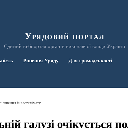
Урядовий портал
Єдиний вебпортал органів виконавчої влади України
ьність
Рішення Уряду
Для громадськості
оліпшення інвестклімату
ьній галузі очікується 