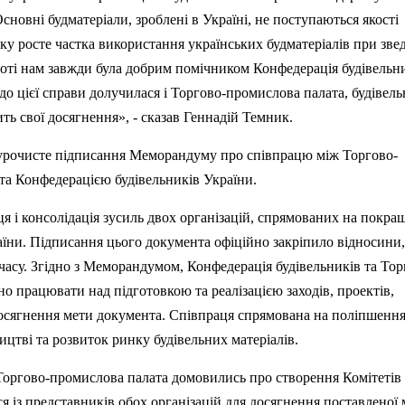
сновні будматеріали, зроблені в Україні, не поступаються якості
ку росте частка використання українських будматеріалів при зве
оботі нам завжди була добрим помічником Конфедерація будівельни
к до цієї справи долучилася і Торгово-промислова палата, будівель
ть свої досягнення», - сказав Геннадій Темник.
 урочисте
п
ідписання Меморандуму про співпрацю між Торгово-
а Конфедерацією будівельників України.
 і консолідація зусиль двох організацій, спрямованих на покра
аїни.
П
ідписання цього документа офіційно закріпило відносини,
асу. Згідно з Меморандумом, Конфедерація будівельників та Тор
ьно працювати над
п
ідготовкою та реалізацією заходів, проектів,
осягнення мети документа. Співпраця спрямована на поліпшенн
ництві та розвиток ринку будівельних
матер
іалів.
оргово-промислова палата домовились про створення Комітетів 
я із представників обох організацій для досягнення поставленої 