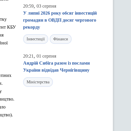
,
20:59
03 серпня
У липні 2026 року обсяг інвестицій
итку
громадян в ОВДП досяг чергового
дент КБУ
рекорду
ня
Інвестиції
Фінанси
йної
,
20:21
01 серпня
Андрій Сибіга разом із послами
України відвідав Чернігівщину
рупних
Міністерства
и.
у
ництво.
яло
ицтво).