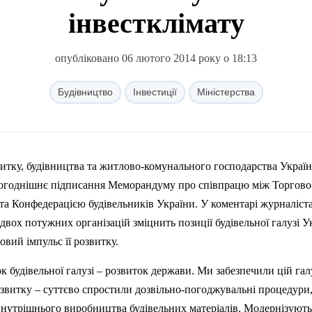
інвестклімату
опубліковано 06 лютого 2014 року о 18:13
Будівництво
Інвестиції
Міністерства
итку, будівництва та житлово-комунального господарства Украї
ьогоднішнє підписання Меморандуму про співпрацю між Торгово
а Конфедерацією будівельників України. У коментарі журналіста
двох потужних організацій зміцнить позиції будівельної галузі У
овий імпульс її розвитку.
к будівельної галузі – розвиток держави. Ми забезпечили цій гал
звитку – суттєво спростили дозвільно-погоджувальні процедури
внутрішнього виробництва будівельних
матер
іалів. Модернізують