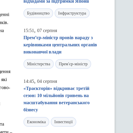
відходами за підтримки Японії
Будівництво
Інфраструктура
денні
ків.
,
на
15:51
07 серпня
Прем’єр-міністр провів нараду з
керівниками центральних органів
виконавчої влади
Міністерства
Прем'єр-міністр
щення
 які
,
14:45
04 серпня
гово-
«Траєкторія» відкриває третій
сезон: 10 мільйонів гривень на
масштабування ветеранського
я
бізнесу
Економіка
Інвестиції
та
мети –