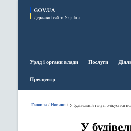
до
основного
GOV.UA
вмісту
Державні сайти України
Уряд і органи влади
Послуги
Діял
Пресцентр
Головна
Новини
У будівельній галузі очікується п
У будівел