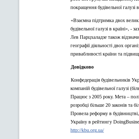
покращення будівельної галузі в
«Взаємна
п
ідтримка двох велик
будівельної галузі в країні», 
Лев Парцхаладзе також відзначи
географії діяльності двох орган
привабливості країни та підви
Довідково
Конфедерація будівельників Укр
компаній будівельної галузі (бі
Працює з 2005 року. Мета – пол
розробці більше 20 законі
в
та
бі
Провела реформу в будівництві,
Україну в рейтингу
DoingBusine
http
://
kbu
.
org
.
ua
/