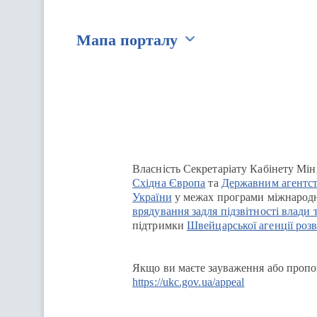
Мапа порталу
Перейти на сайт Ukraine.ua
Власність Секретаріату Кабінету Мін
Східна Європа
та
Державним агентст
України
у межах програми міжнародн
врядування задля підзвітності влади 
підтримки
Швейцарської агенції розв
Якщо ви маєте зауваження або пропоз
https://ukc.gov.ua/appeal