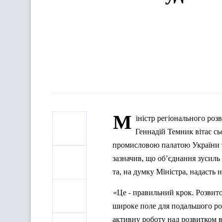
М
іні
стр
регіонального розв
Геннадій Темник вітає с
промисловою палатою України т
зазначив, що об’єднання зусиль 
та, на думку Міністра, надасть н
«Це - правильний крок. Розвито
широке поле для подальшого ро
активну роботу над розвитком 