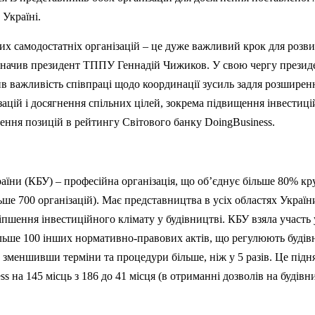
 Україні.
их самодостатніх організацій – це дуже важливий крок для розв
- зазначив президент ТППУ Геннадій Чижиков. У свою чергу прези
в важливість співпраці щодо координації зусиль задля розширен
ізацій і досягнення спільних цілей, зокрема
п
ідвищення інвестиці
щення позицій в рейтингу Світового банку
DoingBusiness
.
аїни (КБУ) – професійна організація, що
об
’є
дну
є більше 80% к
льше 700 організацій). Має представництва в усі
х
областях Україн
іпшення інвестиційного клімату у будівництві. КБУ взяла участь 
льше 100 інших нормативно-правових актів, що регулюють будів
 зменшивши терміни та процедури більше, ніж у 5 разів. Це
п
ідн
ss
на 145 місць з 186 до 41 місця (в отриманні дозволів на будівн