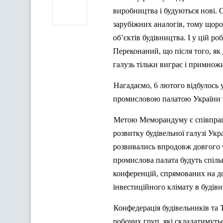
виробництва і будуються нові. О
зарубіжних аналогів, тому щоро
об’єктів будівництва. І у цій р
Переконаний, що
п
ісля того, я
галузь тільки виграє і примножи
Нагадаємо, 6 лютого відбулось
промисловою палатою України т
Метою Меморандуму є співпраця
розвитку будівельної галузі Укр
розвивались впродовж довгого ч
промислова палата будуть спіл
конференцій, спрямованих на д
інвестиційного клімату в будів
Конфедерація будівельникі
в
та
Т
робочих груп, які складатимутьс