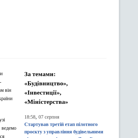
За темами:
ни
-
«Будівництво»,
м він
«Інвестиції»,
країни
«Міністерства»
,
18:58
07 серпня
узі
Стартував третій етап пілотного
, ведемо
проєкту з управління будівельними
ся