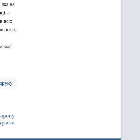
 яка на
ці, а
ів
вс
іх
льності,
рської
 друку
хорону
країни