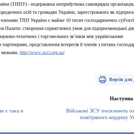
аїни (ТППУ) - недержавна неприбуткова самоврядна організація,
юридичних осіб та громадян України, зареєстрованих як
п
ідприєм
ас членами ТПП України є майже 10 тисяч господарюючих суб'єкт
ня Палати: створення сприятливих умов для підприємницької дія
ауково-технічних і торговельних зв`язків між українськими
 партнерами, представлення інтересів її членів з питань господа
 її межами.
http
://
www
.
ucci
.
org
.
ua
/
Версія для
Наступна
и є така в
Військові ЗСУ посилюють о
повітряного кордону У