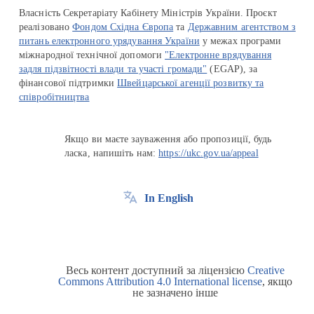
Власність Секретаріату Кабінету Міністрів України. Проєкт
реалізовано
Фондом Східна Європа
та
Державним агентством з
питань електронного урядування України
у межах програми
міжнародної технічної допомоги
"Електронне врядування
задля підзвітності влади та участі громади"
(EGAP), за
фінансової підтримки
Швейцарської агенції розвитку та
співробітництва
Якщо ви маєте зауваження або пропозиції, будь
ласка, напишіть нам:
https://ukc.gov.ua/appeal
In English
Весь контент доступний за ліцензією
Creative
Commons Attribution 4.0 International license
, якщо
не зазначено інше