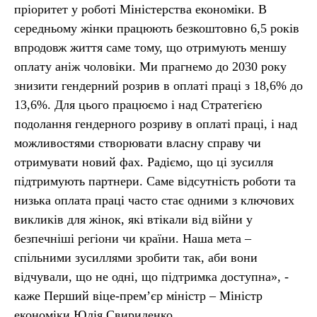
пріоритет у роботі Міністерства економіки. В
середньому жінки працюють безкоштовно 6,5 років
впродовж життя саме тому, що отримують меншу
оплату аніж чоловіки. Ми прагнемо до 2030 року
знизити гендерний розрив в оплаті праці з 18,6% до
13,6%. Для цього працюємо і над Стратегією
подолання гендерного розриву в оплаті праці, і над
можливостями створювати власну справу чи
отримувати новий фах. Радіємо, що ці зусилля
підтримують партнери. Саме відсутність роботи та
низька оплата праці часто стає одними з ключових
викликів для жінок, які втікали від війни у
безпечніші регіони чи країни. Наша мета –
спільними зусиллями зробити так, аби вони
відчували, що не одні, що підтримка доступна», -
каже Перший віце-прем’єр міністр – Міністр
економіки Юлія Свириденко.