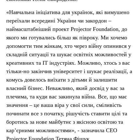
«Навчальна ініціатива для українок, які вимушено
переїхали всередині України чи закордон –
наймасштабніший проект Projector Foundation, до
якого ми готувались більш як півроку. Ми хочемо
допомогти тим жінкам, хто через війну опинився у
складній ситуації та шукає освітніх можливостей у
креативних та IT індустріях. Можливо, хтось з вас
тільки-но закінчив університет і шукає реалізації, а
комусь довелось виїхати з дітьми й залишити
власний бізнес. Неважливо, який досвід у вас за
плечима, та куди вас закинула війна. Все, що має
значення – це ваша віра у свої сили, сміливість
починати все з початку, рішучість ставити цілі та
боротись за нове майбутнє з якісною освітою та
кар’єрними можливостями», - зазначила CEO
Projector Foundation Тетяна Фіщук.