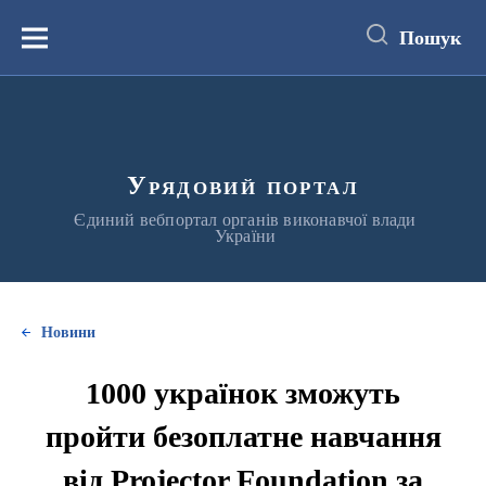
до
основного
Пошук
вмісту
Меню
Урядовий портал
Єдиний вебпортал органів виконавчої влади
України
Новини
1000 українок зможуть
пройти безоплатне навчання
від Projector Foundation за