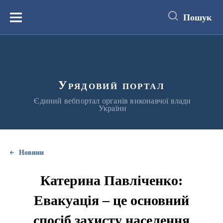
до
основного
Пошук
вмісту
Меню
Урядовий портал
Єдиний вебпортал органів виконавчої влади
України
Новини
Катерина Павліченко:
Евакуація – це основний
спосіб захисту населення