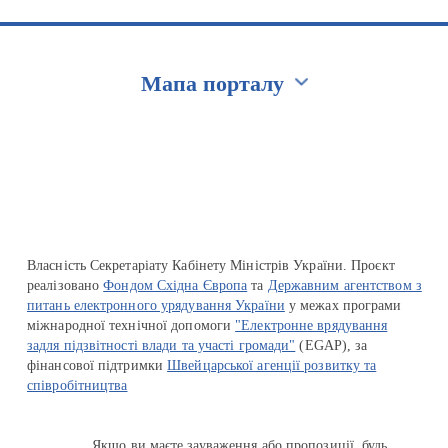
Мапа порталу
Перейти на сайт Ukraine.ua
Власність Секретаріату Кабінету Міністрів України. Проєкт
реалізовано
Фондом Східна Європа
та
Державним агентством з
питань електронного урядування України
у межах програми
міжнародної технічної допомоги
"Електронне врядування
задля підзвітності влади та участі громади"
(EGAP), за
фінансової підтримки
Швейцарської агенції розвитку та
співробітництва
Якщо ви маєте зауваження або пропозиції, будь